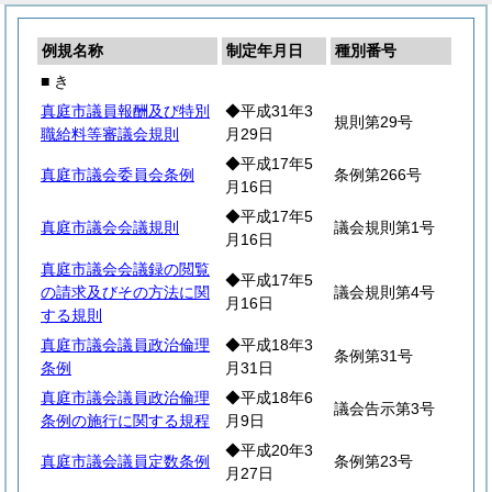
例規名称
制定年月日
種別番号
■ き
真庭市議員報酬及び特別
◆平成31年3
規則第29号
職給料等審議会規則
月29日
◆平成17年5
真庭市議会委員会条例
条例第266号
月16日
◆平成17年5
真庭市議会会議規則
議会規則第1号
月16日
真庭市議会会議録の閲覧
◆平成17年5
の請求及びその方法に関
議会規則第4号
月16日
する規則
真庭市議会議員政治倫理
◆平成18年3
条例第31号
条例
月31日
真庭市議会議員政治倫理
◆平成18年6
議会告示第3号
条例の施行に関する規程
月9日
◆平成20年3
真庭市議会議員定数条例
条例第23号
月27日