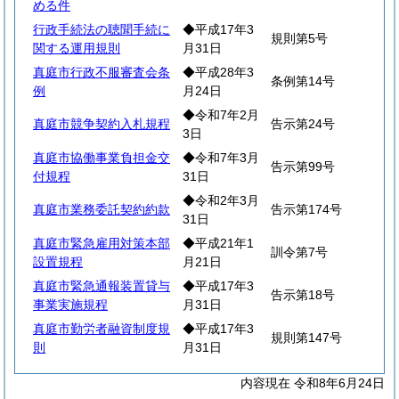
める件
行政手続法の聴聞手続に
◆平成17年3
規則第5号
関する運用規則
月31日
真庭市行政不服審査会条
◆平成28年3
条例第14号
例
月24日
◆令和7年2月
真庭市競争契約入札規程
告示第24号
3日
真庭市協働事業負担金交
◆令和7年3月
告示第99号
付規程
31日
◆令和2年3月
真庭市業務委託契約約款
告示第174号
31日
真庭市緊急雇用対策本部
◆平成21年1
訓令第7号
設置規程
月21日
真庭市緊急通報装置貸与
◆平成17年3
告示第18号
事業実施規程
月31日
真庭市勤労者融資制度規
◆平成17年3
規則第147号
則
月31日
内容現在 令和8年6月24日