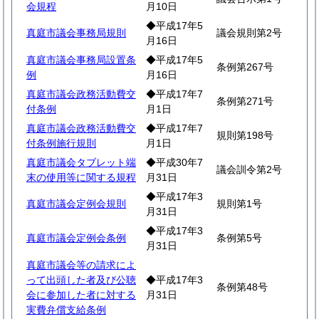
会規程
月10日
◆平成17年5
真庭市議会事務局規則
議会規則第2号
月16日
真庭市議会事務局設置条
◆平成17年5
条例第267号
例
月16日
真庭市議会政務活動費交
◆平成17年7
条例第271号
付条例
月1日
真庭市議会政務活動費交
◆平成17年7
規則第198号
付条例施行規則
月1日
真庭市議会タブレット端
◆平成30年7
議会訓令第2号
末の使用等に関する規程
月31日
◆平成17年3
真庭市議会定例会規則
規則第1号
月31日
◆平成17年3
真庭市議会定例会条例
条例第5号
月31日
真庭市議会等の請求によ
って出頭した者及び公聴
◆平成17年3
条例第48号
会に参加した者に対する
月31日
実費弁償支給条例