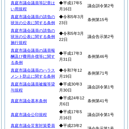
真庭市議会議員等記章は
◆平成17年5
議会訓令第2号
い用規程
月16日
真庭市議会議員の請負の
◆令和5年3月
条例第15号
状況の公表に関する条例
23日
真庭市議会議員の請負の
◆令和5年3月
状況の公表に関する条例
議会告示第2号
22日
施行規程
真庭市議会議員の議員報
◆平成17年3
酬及び費用弁償等に関す
条例第46号
月31日
る条例
真庭市議会議員のハラス
◆令和7年12
条例第71号
メント防止に関する条例
月19日
真庭市議会議員被服等貸
◆平成30年3
議会訓令第1号
与規程
月30日
◆平成24年12
真庭市議会基本条例
条例第41号
月6日
◆平成17年5
真庭市議会公印規程
議会訓令第1号
月16日
真庭市議会災害対策委員
◆平成23年2
議会告示第1号