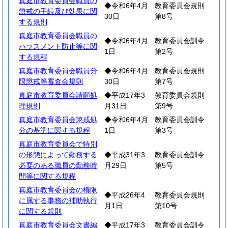
真庭市教育委員会職員の
◆令和6年4月
教育委員会規則
懲戒の手続及び効果に関
30日
第8号
する規則
真庭市教育委員会職員の
◆令和6年4月
教育委員会訓令
ハラスメント防止等に関
1日
第2号
する規程
真庭市教育委員会職員分
◆令和6年4月
教育委員会規則
限懲戒等審査会規則
30日
第7号
真庭市教育委員会請願処
◆平成17年3
教育委員会規則
理規則
月31日
第9号
真庭市教育委員会懲戒処
◆令和6年4月
教育委員会訓令
分の基準に関する規程
1日
第3号
真庭市教育委員会で特別
の形態によって勤務する
◆平成31年3
教育委員会訓令
必要のある職員の勤務時
月29日
第5号
間等に関する規程
真庭市教育委員会の権限
◆平成26年4
教育委員会規則
に属する事務の補助執行
月1日
第10号
に関する規則
真庭市教育委員会文書編
◆平成17年3
教育委員会訓令