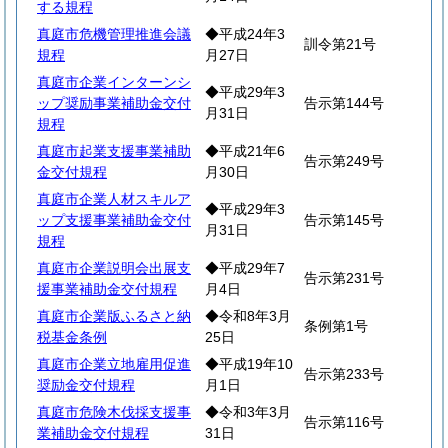
する規程
真庭市危機管理推進会議
◆平成24年3
訓令第21号
規程
月27日
真庭市企業インターンシ
◆平成29年3
ップ奨励事業補助金交付
告示第144号
月31日
規程
真庭市起業支援事業補助
◆平成21年6
告示第249号
金交付規程
月30日
真庭市企業人材スキルア
◆平成29年3
ップ支援事業補助金交付
告示第145号
月31日
規程
真庭市企業説明会出展支
◆平成29年7
告示第231号
援事業補助金交付規程
月4日
真庭市企業版ふるさと納
◆令和8年3月
条例第1号
税基金条例
25日
真庭市企業立地雇用促進
◆平成19年10
告示第233号
奨励金交付規程
月1日
真庭市危険木伐採支援事
◆令和3年3月
告示第116号
業補助金交付規程
31日