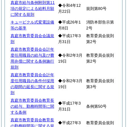
真庭市給与条例附則第11
◆令和4年12
項の規定による給料月額
規則第80号
月22日
に関する規則
キュービクル式変電設備
◆平成26年1
消防本部告示第
等の基準
月8日
2号
真庭市教育委員会会議規
◆平成17年3
教育委員会規則
則
月31日
第2号
真庭市教育委員会会計年
度任用職員の給与及び費
◆令和2年3月
教育委員会規則
用弁償に関する条例施行
19日
第2号
規則
真庭市教育委員会会計年
度任用職員の条件付採用
◆令和2年3月
教育委員会規則
の期間の延長に関する規
19日
第3号
則
真庭市教育委員会教育長
◆平成17年3
の給与、勤務時間等に関
条例第50号
月31日
する条例
真庭市教育委員会教育長
◆平成27年3
教育委員会規則
の勤務時間等に関する規