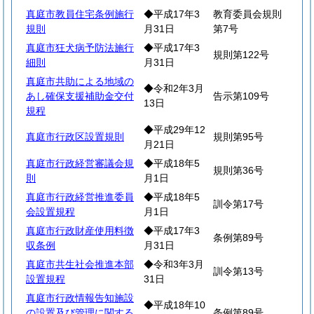
真庭市教員住宅条例施行
◆平成17年3
教育委員会規則
規則
月31日
第7号
真庭市狂犬病予防法施行
◆平成17年3
規則第122号
細則
月31日
真庭市共助による地域の
◆令和2年3月
あし確保支援補助金交付
告示第109号
13日
規程
◆平成29年12
真庭市行政区設置規則
規則第95号
月21日
真庭市行政経営審議会規
◆平成18年5
規則第36号
則
月1日
真庭市行政経営推進委員
◆平成18年5
訓令第17号
会設置規程
月1日
真庭市行政財産使用料徴
◆平成17年3
条例第89号
収条例
月31日
真庭市共生社会推進本部
◆令和3年3月
訓令第13号
設置規程
31日
真庭市行政情報告知施設
◆平成18年10
の設置及び管理に関する
条例第89号