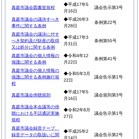
◆平成17年5
真庭市議会図書室規程
議会告示第3号
月16日
真庭市議会の議決すべき
◆平成26年3
条例第22号
事件に関する条例
月28日
真庭市議会の議決に付す
◆平成17年3
べき契約及び財産の取得
条例第55号
月31日
又は処分に関する条例
真庭市議会の個人情報の
◆令和4年12
条例第41号
保護に関する条例
月22日
真庭市議会の個人情報の
◆令和5年3月
保護に関する条例施行規
議会告示第1号
22日
程
◆平成17年5
真庭市議会傍聴規則
議会規則第3号
月16日
真庭市議会本会議等の傍
◆令和2年8月
聴における手話通訳実施
議会告示第1号
27日
規程
真庭市議会録音テープ、
◆平成25年2
録音データの取扱いに関
議会告示第2号
月14日