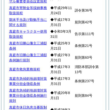
ザル審査委員会設置規程
真庭市寄附金等採納事務
◆平成29年11
訓令第36号
取扱規程
月24日
期末手当及び勤勉手当に
◆平成17年3
規則第42号
関する規則
月31日
真庭市キャラクター使用
◆令和3年3月
告示第111号
取扱規程
31日
真庭市旧勝山藩主三浦邸
◆平成25年3
条例第21号
条例
月21日
真庭市旧勝山藩主三浦邸
◆平成27年3
規則第60号
条例施行規則
月31日
◆平成17年3
消防本部訓令第
真庭市救急業務規程
月31日
13号
真庭市急傾斜地崩壊対策
◆平成17年3
条例第237号
事業分担金徴収条例
月31日
真庭市急傾斜地崩壊対策
◆平成20年8
事業分担金徴収条例施行
規則第84号
月1日
規則
真庭市休日急患当番医制
◆平成28年3