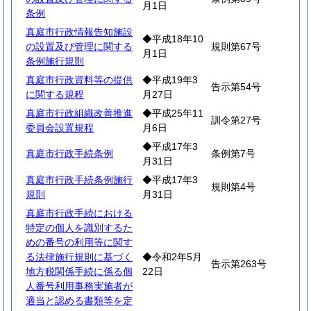
月1日
条例
真庭市行政情報告知施設
◆平成18年10
の設置及び管理に関する
規則第67号
月1日
条例施行規則
真庭市行政資料等の提供
◆平成19年3
告示第54号
に関する規程
月27日
真庭市行政組織改善推進
◆平成25年11
訓令第27号
委員会設置規程
月6日
◆平成17年3
真庭市行政手続条例
条例第7号
月31日
真庭市行政手続条例施行
◆平成17年3
規則第4号
規則
月31日
真庭市行政手続における
特定の個人を識別するた
めの番号の利用等に関す
る法律施行規則に基づく
◆令和2年5月
告示第263号
地方税関係手続に係る個
22日
人番号利用事務実施者が
適当と認める書類等を定