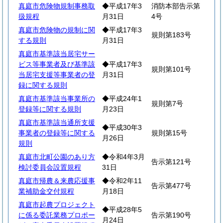
真庭市危険物規制事務取
◆平成17年3
消防本部告示第
扱規程
月31日
4号
真庭市危険物の規制に関
◆平成17年3
規則第183号
する規則
月31日
真庭市基準該当居宅サー
ビス等事業者及び基準該
◆平成17年3
規則第101号
当居宅支援等事業者の登
月31日
録に関する規則
真庭市基準該当事業所の
◆平成24年1
規則第7号
登録等に関する規則
月23日
真庭市基準該当通所支援
◆平成30年3
事業者の登録等に関する
規則第15号
月26日
規則
真庭市北町公園のあり方
◆令和4年3月
告示第121号
検討委員会設置規程
31日
真庭市帰農＆来農応援事
◆令和2年11
告示第477号
業補助金交付規程
月18日
真庭市起農プロジェクト
◆平成28年5
に係る委託業務プロポー
告示第190号
月24日