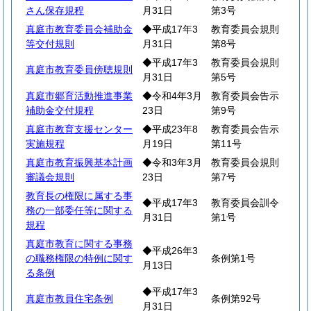
さん保存規程
月31日
第3号
真庭市教育委員会補助金
◆平成17年3
教育委員会規則
等交付規則
月31日
第8号
◆平成17年3
教育委員会規則
真庭市教育委員傍聴規則
月31日
第5号
真庭市郷育活動推進事業
◆令和4年3月
教育委員会告示
補助金交付規程
23日
第9号
真庭市教育支援センター
◆平成23年8
教育委員会告示
実施規程
月19日
第11号
真庭市教育振興基本計画
◆令和3年3月
教育委員会規則
審議会規則
23日
第7号
教育長の権限に属する事
◆平成17年3
教育委員会訓令
務の一部委任等に関する
月31日
第1号
規程
真庭市教育に関する事務
◆平成26年3
の職務権限の特例に関す
条例第1号
月13日
る条例
◆平成17年3
真庭市教員住宅条例
条例第92号
月31日