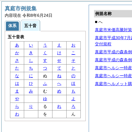
真庭市例規集
例規名称
内容現在 令和8年6月24日
■ へ
体系
五十音
真庭市米価高騰対策
五十音表
真庭市平成30年7
交付規程
あ
い
う
え
お
真庭市平成の森条例
か
き
く
け
こ
真庭市平成の森条例
さ
し
す
せ
そ
真庭市ヘルシー特産
た
ち
つ
て
と
な
に
ぬ
ね
の
真庭市ヘルシー特産
は
ひ
ふ
へ
ほ
真庭市ヘルメット購
ま
み
む
め
も
や
ゆ
よ
ら
り
る
れ
ろ
わ
を
ん