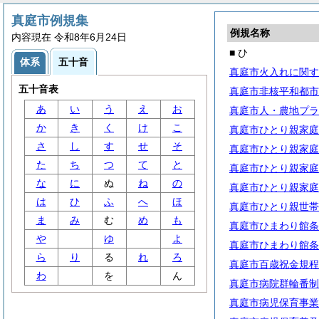
真庭市例規集
例規名称
内容現在 令和8年6月24日
■ ひ
体系
五十音
真庭市火入れに関す
五十音表
真庭市非核平和都市
あ
い
う
え
お
真庭市人・農地プラ
か
き
く
け
こ
真庭市ひとり親家庭
さ
し
す
せ
そ
真庭市ひとり親家庭
た
ち
つ
て
と
真庭市ひとり親家庭
な
に
ぬ
ね
の
真庭市ひとり親家庭
は
ひ
ふ
へ
ほ
真庭市ひとり親世帯
ま
み
む
め
も
真庭市ひまわり館条
や
ゆ
よ
真庭市ひまわり館条
ら
り
る
れ
ろ
真庭市百歳祝金規程
わ
を
ん
真庭市病院群輪番制
真庭市病児保育事業