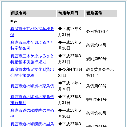
例規名称
制定年月日
種別番号
■ み
真庭市美甘地区採草地条
◆平成17年3
条例第196号
例
月31日
真庭市三木ケ原ふるさと
◆平成18年6
条例第64号
特産館条例
月30日
真庭市三木ケ原ふるさと
◆平成27年3
規則第50号
特産館条例施行規則
月31日
真庭市未指定文化財貸出
◆令和4年3月
教育委員会告示
公開実施規程
23日
第11号
◆平成18年6
真庭市道の駅風の家条例
条例第65号
月30日
真庭市道の駅風の家条例
◆平成27年3
規則第51号
施行規則
月31日
真庭市道の駅醍醐の里条
◆平成18年6
条例第48号
例
月30日
真庭市道の駅醍醐の里条
◆平成27年3
規則第41号