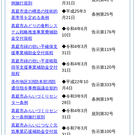
例施行規則
月31日
真庭市道の構造の技術的
◆平成25年3
条例第25号
基準等を定める条例
月21日
真庭市みどりの食料シス
◆令和4年6月
テム戦略推進事業費補助
告示第176号
10日
金交付規程
真庭市緑の担い手確保支
◆令和4年3月
告示第119号
援事業補助金交付規程
31日
真庭市緑の担い手資格取
◆令和4年3月
得等支援事業補助金交付
告示第120号
31日
規程
美作地区3消防本部消防
◆平成22年10
告示第333号
通信指令事務協議会規約
月4日
真庭市みらいづくりセン
◆令和3年9月
条例第19号
ター条例
28日
真庭市みらいづくりセン
◆令和4年3月
規則第32号
ター条例施行規則
31日
真庭市みらいにつなぐ元
◆令和7年3月
気事業応援補助金交付規
告示第100号
31日