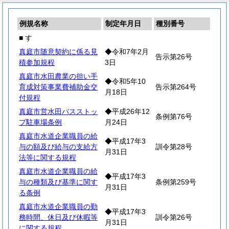
例規名称
制定年月日
種別番号
■ す
真庭市随意契約に係る見
◆令和7年2月
告示第26号
積参加規程
3日
真庭市水田農業の担い手
◆令和5年10
育成対策事業費補助金交
告示第264号
月18日
付規程
真庭市営水田バスストッ
◆平成26年12
条例第76号
プ駐車場条例
月24日
真庭市水道企業職員の給
◆平成17年3
与の額及び給与の支給方
訓令第28号
月31日
法等に関する規程
真庭市水道企業職員の給
◆平成17年3
与の種類及び基準に関す
条例第259号
月31日
る条例
真庭市水道企業職員の勤
◆平成17年3
務時間、休日及び休暇等
訓令第26号
月31日
に関する規程