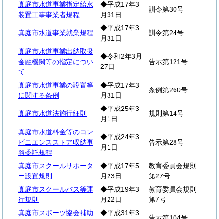
真庭市水道事業指定給水
◆平成17年3
訓令第30号
装置工事事業者規程
月31日
◆平成17年3
真庭市水道事業就業規程
訓令第24号
月31日
真庭市水道事業出納取扱
◆令和2年3月
金融機関等の指定につい
告示第121号
27日
て
真庭市水道事業の設置等
◆平成17年3
条例第260号
に関する条例
月31日
◆平成25年3
真庭市水道法施行細則
規則第14号
月1日
真庭市水道料金等のコン
◆平成24年3
ビニエンスストア収納事
告示第28号
月1日
務委託規程
真庭市スクールサポータ
◆平成17年5
教育委員会規則
ー設置規則
月23日
第27号
真庭市スクールバス等運
◆平成19年3
教育委員会規則
行規則
月22日
第7号
真庭市スポーツ協会補助
◆平成31年3
告示第104号