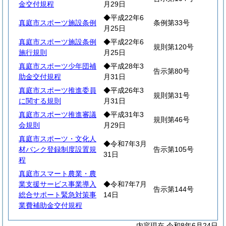
金交付規程
月29日
◆平成22年6
真庭市スポーツ施設条例
条例第33号
月25日
真庭市スポーツ施設条例
◆平成22年6
規則第120号
施行規則
月25日
真庭市スポーツ少年団補
◆平成28年3
告示第80号
助金交付規程
月31日
真庭市スポーツ推進委員
◆平成26年3
規則第31号
に関する規則
月31日
真庭市スポーツ推進審議
◆平成31年3
規則第46号
会規則
月29日
真庭市スポーツ・文化人
◆令和7年3月
材バンク登録制度設置規
告示第105号
31日
程
真庭市スマート農業・農
業支援サービス事業導入
◆令和7年7月
告示第144号
総合サポート緊急対策事
14日
業費補助金交付規程
内容現在 令和8年6月24日