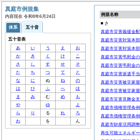
真庭市例規集
例規名称
内容現在 令和8年6月24日
■ さ
体系
五十音
真庭市災害義援金配
五十音表
真庭市災害対策本部
あ
い
う
え
お
真庭市災害対策本部
か
き
く
け
こ
真庭市災害弔慰金の
さ
し
す
せ
そ
真庭市災害弔慰金の
た
ち
つ
て
と
真庭市災害派遣手当
な
に
ぬ
ね
の
真庭市災害被災家屋
は
ひ
ふ
へ
ほ
真庭市災害被災家屋
ま
み
む
め
も
真庭市災害見舞金支
や
ゆ
よ
真庭市債権管理条例
ら
り
る
れ
ろ
真庭市債権管理条例
わ
を
ん
真庭市財産活用調整
再生可能エネルギー