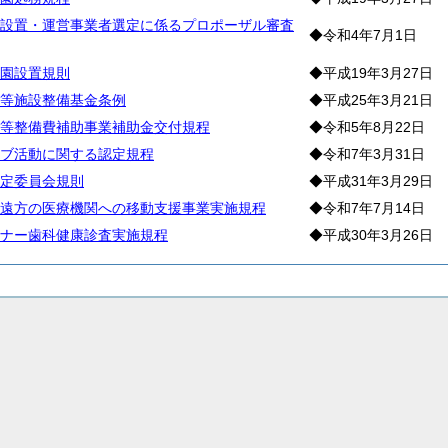
設置・運営事業者選定に係るプロポーザル審査
◆令和4年7月1日
園設置規則
◆平成19年3月27日
等施設整備基金条例
◆平成25年3月21日
等整備費補助事業補助金交付規程
◆令和5年8月22日
ブ活動に関する認定規程
◆令和7年3月31日
定委員会規則
◆平成31年3月29日
遠方の医療機関への移動支援事業実施規程
◆令和7年7月14日
ナー歯科健康診査実施規程
◆平成30年3月26日