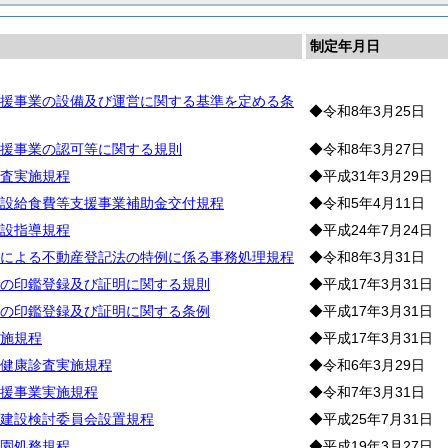
制定年月日
援事業の設備及び運営に関する基準を定める条
◆令和8年3月25日
援事業の認可等に関する規則
◆令和8年3月27日
査実施規程
◆平成31年3月29日
設給食費等支援事業補助金交付規程
◆令和5年4月11日
設指導規程
◆平成24年7月24日
による不動産登記法の特例に係る事務処理規程
◆令和8年3月31日
の印鑑登録及び証明に関する規則
◆平成17年3月31日
の印鑑登録及び証明に関する条例
◆平成17年3月31日
施規程
◆平成17年3月31日
健康診査実施規程
◆令和6年3月29日
援事業実施規程
◆令和7年3月31日
建設検討委員会設置規程
◆平成25年7月31日
園処務規程
◆平成19年3月27日