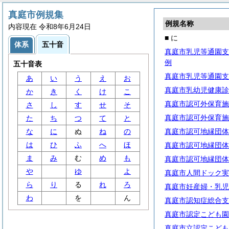
真庭市例規集
例規名称
内容現在 令和8年6月24日
■ に
体系
五十音
真庭市乳児等通園支
例
五十音表
真庭市乳児等通園支
あ
い
う
え
お
真庭市乳幼児健康診
か
き
く
け
こ
真庭市認可外保育施
さ
し
す
せ
そ
真庭市認可外保育施
た
ち
つ
て
と
な
に
ぬ
ね
の
真庭市認可地縁団体
は
ひ
ふ
へ
ほ
真庭市認可地縁団体
ま
み
む
め
も
真庭市認可地縁団体
や
ゆ
よ
真庭市人間ドック実
ら
り
る
れ
ろ
真庭市妊産婦・乳児
わ
を
ん
真庭市認知症総合支
真庭市認定こども園
真庭市立認定こども