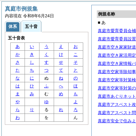
真庭市例規集
例規名称
内容現在 令和8年6月24日
■ あ
体系
五十音
真庭市愛育委員会補
五十音表
真庭市愛育委員設置
あ
い
う
え
お
真庭市空き家家財道
か
き
く
け
こ
真庭市空き家活用定
さ
し
す
せ
そ
真庭市空き家情報バ
た
ち
つ
て
と
真庭市空家等除却事
な
に
ぬ
ね
の
真庭市空家等対策検
は
ひ
ふ
へ
ほ
真庭市空家等対策の
ま
み
む
め
も
真庭市あぐりネット
や
ゆ
よ
真庭市アスベスト改
ら
り
る
れ
ろ
真庭市アスベスト問
わ
を
ん
真庭市安全で住みよ