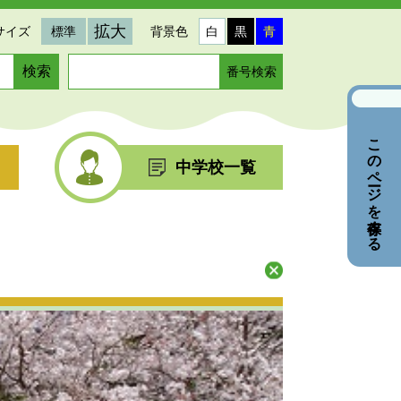
拡大
サイズ
標準
背景色
白
黒
青
ペ
ー
ジ
番
このページを保存する
号
を
中学校一覧
入
力