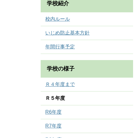
学校紹介
校内ルール
いじめ防止基本方針
年間行事予定
学校の様子
Ｒ４年度まで
Ｒ５年度
R6年度
R7年度