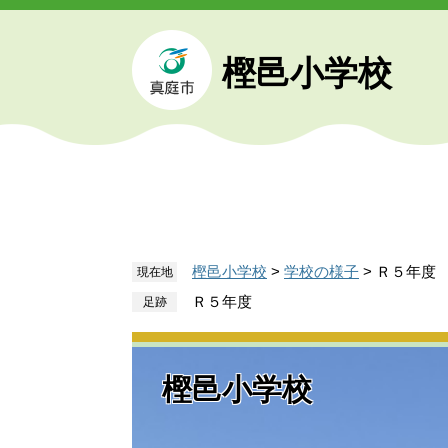
ペ
メ
ー
ニ
ジ
ュ
樫邑小学校
の
ー
先
を
頭
飛
で
ば
す
し
。
て
本
文
樫邑小学校
>
学校の様子
>
Ｒ５年度
現在地
へ
Ｒ５年度
樫邑小学校