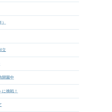
年）
献立
せ
地開園中
トに挑戦！
て