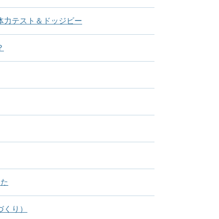
体力テスト＆ドッジビー
？
した
づくり）