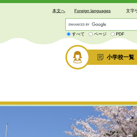
本文へ
Foreign languages
文字
G
o
すべて
ページ
PDF
o
g
l
e
小学校一覧
カ
ス
タ
ム
検
索