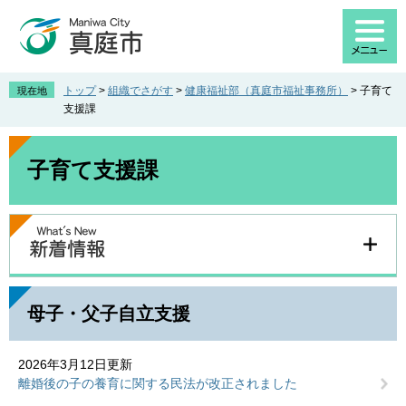
ペ
メ
ー
ニ
ジ
ュ
の
ー
先
を
トップ
>
組織でさがす
>
健康福祉部（真庭市福祉事務所）
>
子育て
現在地
頭
飛
支援課
で
ば
す
し
本
。
て
文
子育て支援課
本
文
へ
母子・父子自立支援
2026年3月12日更新
離婚後の子の養育に関する民法が改正されました