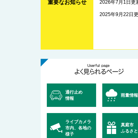
重要なお知らせ
2026年7月1日更
号
ス
を
タ
2025年9月22日
入
ム
力
検
索
通行止め
雨量情報
情報
ライブカメラ
真庭市
市内、各地の
ふるさと
様子