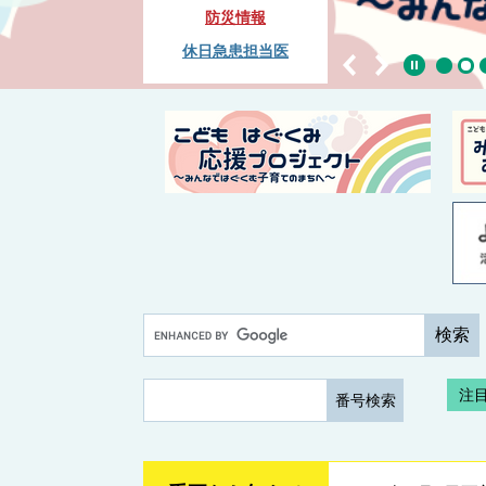
防災情報
休日急患担当医
本文
G
o
o
ペ
注
g
ー
l
ジ
e
番
カ