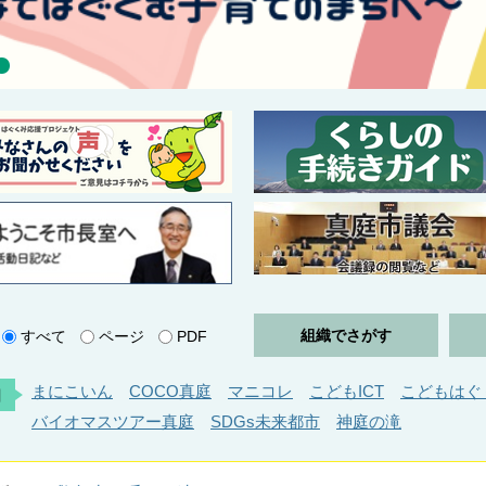
組織でさがす
すべて
ページ
PDF
まにこいん
COCO真庭
マニコレ
こどもICT
こどもはぐ
目
バイオマスツアー真庭
SDGs未来都市
神庭の滝