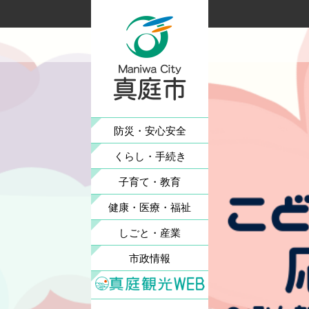
ペ
メ
ー
ニ
ジ
ュ
の
ー
先
を
頭
飛
で
ば
す
し
防災・
安心安全
。
て
くらし
・手続き
本
文
子育て
・教育
へ
健康・
医療・
福祉
しごと
・産業
市政情報