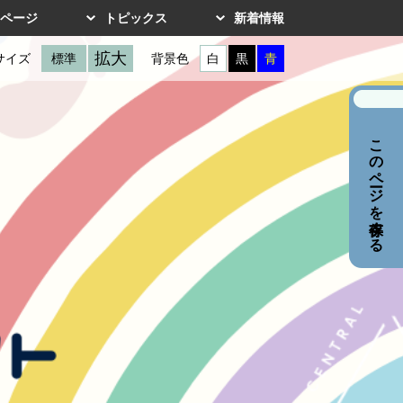
ページ
トピックス
新着情報
拡大
サイズ
標準
背景色
白
黒
青
このページを保存する