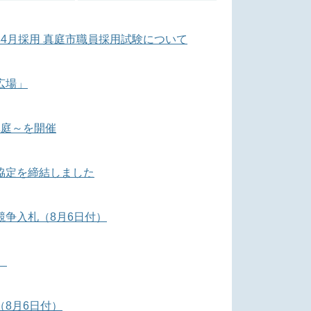
4月採用 真庭市職員採用試験について
広場」
 真庭～を開催
協定を締結しました
争入札（8月6日付）
）
8月6日付）