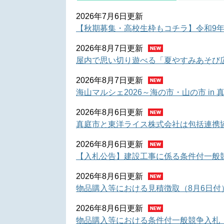
新
2026年7月6日更新
着
【秋期募集・高校生枠もコチラ】令和9年
情
2026年8月7日更新
屋内で思い切り遊べる「夏やすみあそび
報
2026年8月7日更新
海山マルシェ2026～海の市・山の市 in
2026年8月6日更新
真庭市と東洋ライス株式会社は包括連携
2026年8月6日更新
【入札公告】建設工事に係る条件付一般競
2026年8月6日更新
物品購入等における見積徴取（8月6日付
2026年8月6日更新
物品購入等における条件付一般競争入札（