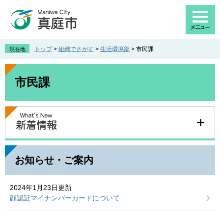
ペ
メ
ー
ニ
ジ
ュ
の
ー
先
を
トップ
>
組織でさがす
>
生活環境部
>
市民課
現在地
頭
飛
で
ば
本
す
し
文
市民課
。
て
本
文
へ
お知らせ・ご案内
2024年1月23日更新
顔認証マイナンバーカードについて