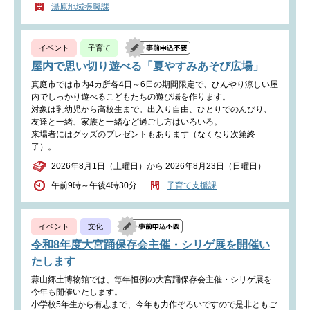
湯原地域振興課
イベント
子育て
屋内で思い切り遊べる「夏やすみあそび広場」
真庭市では市内4カ所各4日～6日の期間限定で、ひんやり涼しい屋
内でしっかり遊べるこどもたちの遊び場を作ります。
対象は乳幼児から高校生まで。出入り自由、ひとりでのんびり、
友達と一緒、家族と一緒など過ごし方はいろいろ。
​来場者にはグッズのプレゼントもあります（なくなり次第終
了）。
2026年8月1日（土曜日）から 2026年8月23日（日曜日）
午前9時～午後4時30分
子育て支援課
イベント
文化
令和8年度大宮踊保存会主催・シリゲ展を開催い
たします
蒜山郷土博物館では、毎年恒例の大宮踊保存会主催・シリゲ展を
今年も開催いたします。
小学校5年生から有志まで、今年も力作ぞろいですので是非ともご