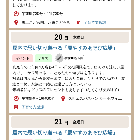
しております。
午前9時30分～11時30分
川上こども園、八束こども園
子育て支援課
20
木曜日
日
屋内で思い切り遊べる「夏やすみあそび広場」
イベント
子育て
真庭市では市内4カ所各4日～6日の期間限定で、ひんやり涼しい屋
内でしっかり遊べる、こどもたちの遊び場を作ります。
対象は乳幼児から高校生まで。出入り自由、ひとりでのんびり、友
達と一緒、家族と一緒など過ごし方はいろいろ。
来場者にはグッズのプレゼントもあります（なくなり次第終了）。
午前9時～16時30分
久世エスパスセンター ホワイエ
子育て支援課
21
金曜日
日
屋内で思い切り遊べる「夏やすみあそび広場」