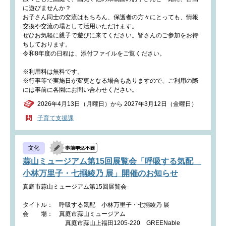
に遊びませんか？
お子さん同士の交流はもちろん、保護者の方々にとっても、情報
交換や交流の場として活用いただけます。
ぜひお気軽に親子で遊びに来てください。皆さんのご参加をお待
ちしております。
令和8年度の日程は、添付ファイルをご覧ください。
※利用料は無料です。
※行事等で実施日が変更となる場合もありますので、ご利用の際
には事前に各園にお問い合わせください。
2026年4月13日（月曜日）から 2027年3月12日（金曜日）
子育て支援課
文化
蒜山ミュージアム第15回展覧会「呼吸する気配
小林万里子・七搦綾乃 展」開催のお知らせ
真庭市蒜山ミュージアム第15回展覧会
タイトル： 呼吸する気配 小林万里子・七搦綾乃 展
会 場： 真庭市蒜山ミュージアム
真庭市蒜山上福田1205‐220 GREENable