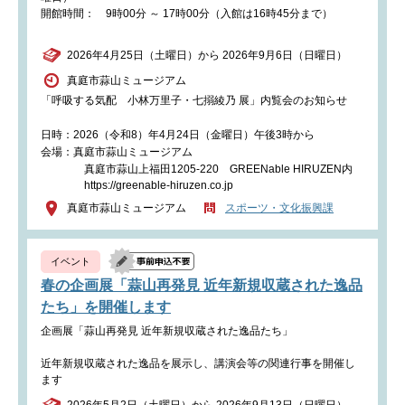
開館時間： 9時00分 ～ 17時00分（入館は16時45分まで）
2026年4月25日（土曜日）から 2026年9月6日（日曜日）
真庭市蒜山ミュージアム
「呼吸する気配 小林万里子・七搦綾乃 展」内覧会のお知らせ
日時：2026（令和8）年4月24日（金曜日）午後3時から
会場：真庭市蒜山ミュージアム
真庭市蒜山上福田1205‐220 GREENable HIRUZEN内
https://greenable-hiruzen.co.jp
真庭市蒜山ミュージアム
スポーツ・文化振興課
イベント
春の企画展「蒜山再発見 近年新規収蔵された逸品
たち」を開催します
企画展「蒜山再発見 近年新規収蔵された逸品たち」
近年新規収蔵された逸品を展示し、講演会等の関連行事を開催し
ます