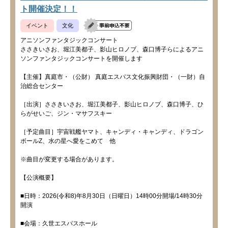
ト開催決定！！
イベント
文化
アニソンファンタジックコンサート
ささきいさお、堀江美都子、影山ヒロノブ、森口博子らによるアニ
ソンファンタジックコンサートを開催します
【主催】真庭市・（公財） 真庭エスパス文化振興財団・（一財）自
治総合センター
［出演］ささきいさお、堀江美都子、影山ヒロノブ、森口博子、ひ
らがせいご、ジン・マサフスキー
［予定曲目］宇宙戦艦ヤマト、キャンディ・キャンディ、ドラゴン
ボールZ、水の星へ愛をこめて 他
※曲目が変更する場合があります。
【公演概要】
■日時：2026(令和8)年8月30日（日曜日）14時00分開場/14時30分
開演
■会場：久世エスパスホール