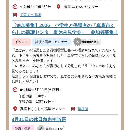
午前9時～16時30分
湯原ふれあいセンター
子育て支援課
【追加募集】2026 小学生と保護者の「真庭市く
らしの循環センター夏休み見学会」 参加者募集！
イベント
講演・講座・セミナー
「生ごみ」を活用した資源循環型社会への理解を深めていただくた
め、小学生と保護者を対象とした「真庭市くらしの循環センター夏
休み見学会」を開催します。
この機会に、みなさんが資源として分別した「生ごみ」のゆくえを
見てみましょう！
足湯カフェも開催しますので、見学会に参加されない方もお気軽に
お越しください！
■令和8年8月11日(火曜日）
午前の部 10時～
午後の部 13時30分～
真庭市くらしの循環センター
環境課
8月11日の休日急患担当医
健康・保健