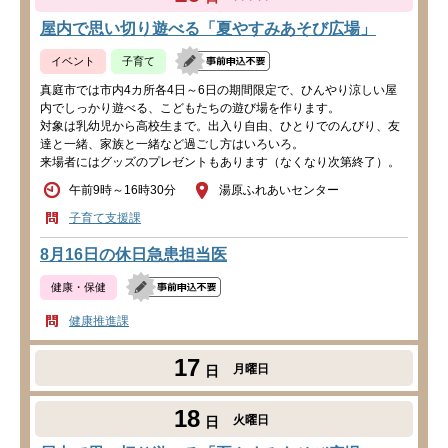
屋内で思い切り遊べる「夏やすみあそび広場」
イベント
子育て
真庭市では市内4カ所各4日～6日の期間限定で、ひんやり涼しい屋
内でしっかり遊べる、こどもたちの遊び場を作ります。
対象は乳幼児から高校生まで。出入り自由、ひとりでのんびり、友
達と一緒、家族と一緒など過ごし方はいろいろ。
来場者にはグッズのプレゼントもあります（なくなり次第終了）。
午前9時～16時30分
湯原ふれあいセンター
子育て支援課
8月16日の休日急患担当医
健康・保健
健康推進課
17
月曜日
日
18
火曜日
日