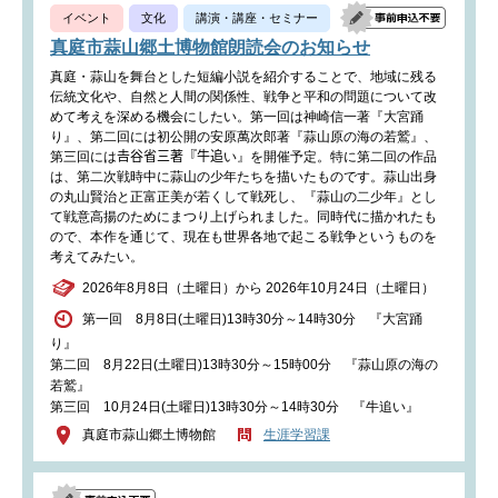
イベント
文化
講演・講座・セミナー
真庭市蒜山郷土博物館朗読会のお知らせ
真庭・蒜山を舞台とした短編小説を紹介することで、地域に残る
伝統文化や、自然と人間の関係性、戦争と平和の問題について改
めて考えを深める機会にしたい。第一回は神崎信一著『大宮踊
り』、第二回には初公開の安原萬次郎著『蒜山原の海の若鷲』、
第三回には𠮷谷省三著『牛追い』を開催予定。特に第二回の作品
は、第二次戦時中に蒜山の少年たちを描いたものです。蒜山出身
の丸山賢治と正富正美が若くして戦死し、『蒜山の二少年』とし
て戦意高揚のためにまつり上げられました。同時代に描かれたも
ので、本作を通じて、現在も世界各地で起こる戦争というものを
考えてみたい。
2026年8月8日（土曜日）から 2026年10月24日（土曜日）
第一回 8月8日(土曜日)13時30分～14時30分 『大宮踊
り』
第二回 8月22日(土曜日)13時30分～15時00分 『蒜山原の海の
若鷲』
第三回 10月24日(土曜日)13時30分～14時30分 『牛追い』
真庭市蒜山郷土博物館
生涯学習課