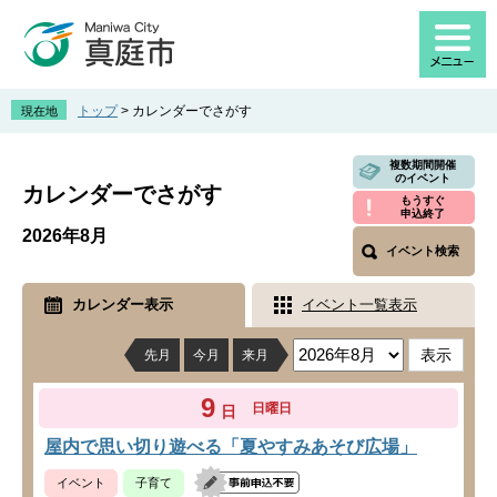
ペ
メ
ー
ニ
ジ
ュ
の
ー
先
を
トップ
>
カレンダーでさがす
現在地
頭
飛
で
ば
本
複数期間開催
す
し
文
のイベント
カレンダーでさがす
。
て
もうすぐ
申込終了
本
2026年8月
文
イベント検索
へ
カレンダー表示
イベント一覧表示
先月
今月
来月
9
日曜日
日
屋内で思い切り遊べる「夏やすみあそび広場」
イベント
子育て