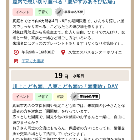
屋内で思い切り遊べる「夏やすみあそび広場」
イベント
子育て
真庭市では市内4カ所各4日～6日の期間限定で、ひんやり涼しい屋
内でしっかり遊べる、こどもたちの遊び場を作ります。
対象は乳幼児から高校生まで。出入り自由、ひとりでのんびり、友
達と一緒、家族と一緒など過ごし方はいろいろ。
来場者にはグッズのプレゼントもあります（なくなり次第終了）。
午前9時～16時30分
久世エスパスセンター ホワイエ
子育て支援課
19
水曜日
日
川上こども園、八束こども園の「園開放」DAY
イベント
子育て
相談
真庭市内の公立保育園や認定こども園では、未就園のお子さんと保
護者の方を対象に「園開放」を行っています。
広々とした園庭で、園児や他の未就園のお子さんと一緒に、自由に
遊びませんか？
お子さん同士の交流はもちろん、保護者の方々にとっても、情報交
換や交流の場として活用していただけます。
ぜひお気軽に親子で遊びに来てください。皆さんのご参加をお待ち