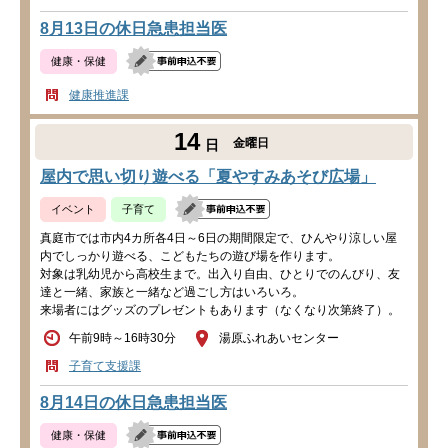
8月13日の休日急患担当医
健康・保健
健康推進課
14
金曜日
日
屋内で思い切り遊べる「夏やすみあそび広場」
イベント
子育て
真庭市では市内4カ所各4日～6日の期間限定で、ひんやり涼しい屋
内でしっかり遊べる、こどもたちの遊び場を作ります。
対象は乳幼児から高校生まで。出入り自由、ひとりでのんびり、友
達と一緒、家族と一緒など過ごし方はいろいろ。
来場者にはグッズのプレゼントもあります（なくなり次第終了）。
午前9時～16時30分
湯原ふれあいセンター
子育て支援課
8月14日の休日急患担当医
健康・保健