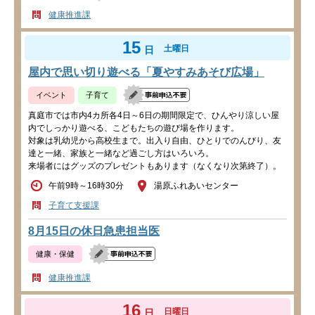
健康推進課
15
土曜日
日
屋内で思い切り遊べる「夏やすみあそび広場」
イベント
子育て
真庭市では市内4カ所各4日～6日の期間限定で、ひんやり涼しい屋
内でしっかり遊べる、こどもたちの遊び場を作ります。
対象は乳幼児から高校生まで。出入り自由、ひとりでのんびり、友
達と一緒、家族と一緒など過ごし方はいろいろ。
来場者にはグッズのプレゼントもあります（なくなり次第終了）。
午前9時～16時30分
湯原ふれあいセンター
子育て支援課
8月15日の休日急患担当医
健康・保健
健康推進課
16
日曜日
日