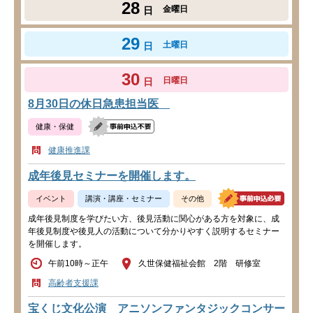
28
金曜日
日
29
土曜日
日
30
日曜日
日
8月30日の休日急患担当医
健康・保健
健康推進課
成年後見セミナーを開催します。
イベント
講演・講座・セミナー
その他
成年後見制度を学びたい方、後見活動に関心がある方を対象に、成
年後見制度や後見人の活動について分かりやすく説明するセミナー
を開催します。
午前10時～正午
久世保健福祉会館 2階 研修室
高齢者支援課
宝くじ文化公演 アニソンファンタジックコンサー