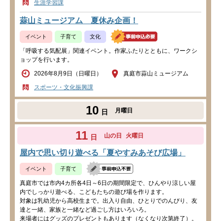
生涯学習課
蒜山ミュージアム 夏休み企画！
イベント
子育て
文化
「呼吸する気配展」関連イベント。作家ふたりとともに、ワークシ
ョップを行います。
2026年8月9日（日曜日）
真庭市蒜山ミュージアム
スポーツ・文化振興課
10
月曜日
日
11
山の日
火曜日
日
屋内で思い切り遊べる「夏やすみあそび広場」
イベント
子育て
真庭市では市内4カ所各4日～6日の期間限定で、ひんやり涼しい屋
内でしっかり遊べる、こどもたちの遊び場を作ります。
対象は乳幼児から高校生まで。出入り自由、ひとりでのんびり、友
達と一緒、家族と一緒など過ごし方はいろいろ。
来場者にはグッズのプレゼントもあります（なくなり次第終了）。