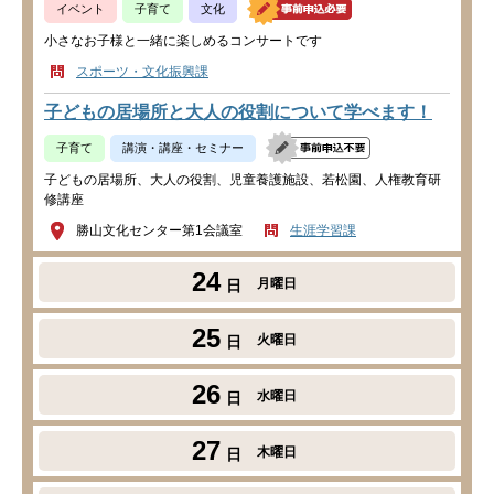
イベント
子育て
文化
小さなお子様と一緒に楽しめるコンサートです
スポーツ・文化振興課
子どもの居場所と大人の役割について学べます！
子育て
講演・講座・セミナー
子どもの居場所、大人の役割、児童養護施設、若松園、人権教育研
修講座
勝山文化センター第1会議室
生涯学習課
24
月曜日
日
25
火曜日
日
26
水曜日
日
27
木曜日
日