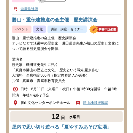
健康推進課
勝山・重伝建推進の会主催 歴史講演会
イベント
文化
講演・講座・セミナー
勝山・重伝建推進の会主催 歴史講演会
テレビなどで活躍中の歴史家 磯田道史先生が勝山の歴史と文化に
ついて語る歴史講演会を開催。
講演名
歴史家 磯田道史先生に訊く
「真庭市勝山の歴史と文化」‐歴史という靴を履き歩む‐
入場料 全席指定500円（指定席券購入が必要）
共催 真庭市・真庭市教育委員会
日時 8月11日（火曜日・祝日）午後1時30分開場 午後2時
開演 午後4時終了予定
勝山文化センターポンテホール
勝山地域振興課
12
水曜日
日
屋内で思い切り遊べる「夏やすみあそび広場」