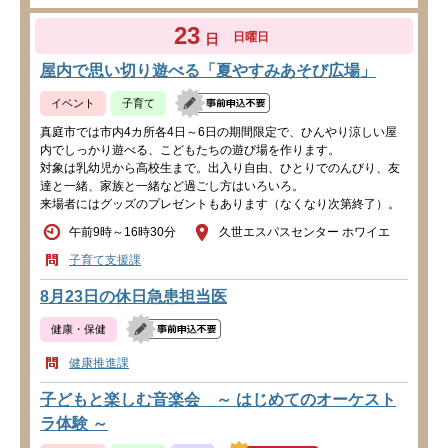
23
日曜日
日
屋内で思い切り遊べる「夏やすみあそび広場」
イベント
子育て
真庭市では市内4カ所各4日～6日の期間限定で、ひんやり涼しい屋
内でしっかり遊べる、こどもたちの遊び場を作ります。
対象は乳幼児から高校生まで。出入り自由、ひとりでのんびり、友
達と一緒、家族と一緒など過ごし方はいろいろ。
来場者にはグッズのプレゼントもあります（なくなり次第終了）。
午前9時～16時30分
久世エスパスセンター ホワイエ
子育て支援課
8月23日の休日急患担当医
健康・保健
健康推進課
子どもと楽しむ音楽会 ～ はじめてのオーケスト
ラ体験 ～