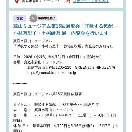
真庭市蒜山ミュージアム
スポーツ・文化振興課
文化
蒜山ミュージアム第15回展覧会「呼吸する気配
小林万里子・七搦綾乃 展」内覧会を行います
真庭市蒜山ミュージアム
「呼吸する気配 小林万里子・七搦綾乃 展」内覧会のお知らせ
日時：2026（令和8）年4月24日（金曜日）午後3時から
会場：真庭市蒜山ミュージアム
真庭市蒜山上福田1205‐220 GREENable HIRUZEN内
https://greenable-hiruzen.co.jp
------------
真庭市蒜山ミュージアム第15回展覧会 概要
タイトル： 呼吸する気配 小林万里子・七搦綾乃 展
会 場： 真庭市蒜山ミュージアム
会 期： 2026（令和8）年4月25日（土曜日）～ 9月6日（日
曜日）
休 館 日： 毎週水曜日（4月29日と5月6日は開館）、5月7日（木
曜日）