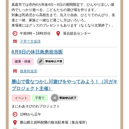
真庭市では市内4カ所各4日～6日の期間限定で、ひんやり涼しい屋
内でしっかり遊べる、こどもたちの遊び場を作ります。
対象は乳幼児から高校生まで。出入り自由、ひとりでのんびり、友
達と一緒、家族と一緒など過ごし方はいろいろ。
来場者にはグッズのプレゼントもあります（なくなり次第終了）。
午前9時～16時30分
落合総合センター
子育て支援課
8月9日の休日急患担当医
健康・保健
健康推進課
勝山で昔なつかし川遊びをやってみよう！（川ガキ
プロジェクト主催）
イベント
子育て
まにわあそびのわプロジェクト
10時から正午
勝山郷土資料館隣の観光駐車場（集合場所）