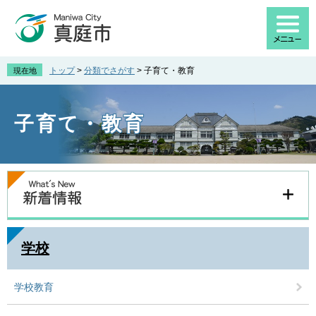
ペ
メ
ー
ニ
ジ
ュ
の
ー
先
を
トップ
>
分類でさがす
>
子育て・教育
現在地
頭
飛
で
ば
す
し
子育て・教育
。
て
本
文
へ
本
文
学校
学校教育