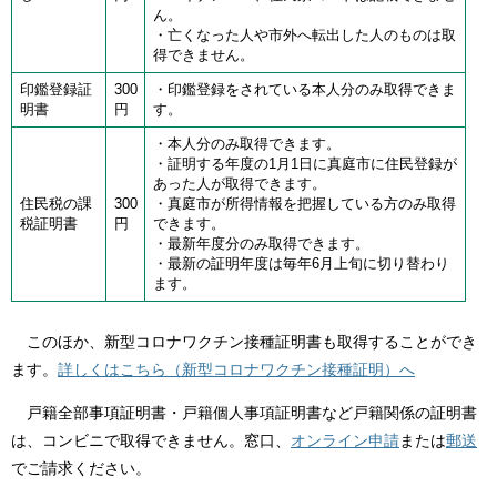
ん。
・亡くなった人や市外へ転出した人のものは取
得できません。
印鑑登録証
300
・印鑑登録をされている本人分のみ取得できま
明書
円
す。
・本人分のみ取得できます。
・証明する年度の1月1日に真庭市に住民登録が
あった人が取得できます。
住民税の課
300
・真庭市が所得情報を把握している方のみ取得
税証明書
円
できます。
・最新年度分のみ取得できます。
・最新の証明年度は毎年6月上旬に切り替わり
ます。
このほか、新型コロナワクチン接種証明書も取得することができ
ます。
詳しくはこちら（新型コロナワクチン接種証明）へ
戸籍全部事項証明書・戸籍個人事項証明書など戸籍関係の証明書
は、コンビニで取得できません。窓口、
オンライン申請
または
郵送
でご請求ください。​