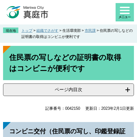
ペ
メ
ー
ニ
ジ
ュ
の
ー
先
を
トップ
>
組織でさがす
>
生活環境部
>
市民課
>
住民票の写しなどの
現在地
頭
飛
証明書の取得はコンビニが便利です
で
ば
す
し
本
。
て
文
住民票の写しなどの証明書の取得
本
はコンビニが便利です
文
へ
ページ内目次
記事番号：0042150
更新日：2023年2月1日更新
コンビニ交付（住民票の写し、印鑑登録証