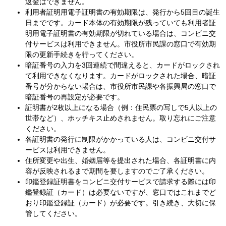
返金はできません。
利用者証明用電子証明書の有効期限は、発行から5回目の誕生
日までです。カード本体の有効期限が残っていても利用者
証
明用電子証明書の有効期限が切れている場合は、コンビニ交
付サービスは利用できません。市役所市民課の窓口で有効期
限の更新手続きを行ってください。
暗証番号の入力を3回連続で間違えると、カードがロックされ
て利用できなくなります。カードがロックされた場合、暗証
番号が分からない場合は、市役所市民課や各振興局の窓口で
暗証番号の再設定が必要です。​
証明書が2枚以上になる場合（例：住民票の写しで5人以上の
世帯など）、ホッチキス止めされません。取り忘れにご注意
ください。
各証明書の発行に制限がかかっている人は、コンビニ交付サ
ービスは利用できません。
住所変更や出生、婚姻届等を提出された場合、各証明書に内
容が反映されるまで期間を要しますのでご了承ください。
印鑑登録証明書をコンビニ交付サービスで請求する際には印
鑑登録証（カード）は必要ないですが、窓口ではこれまでど
おり印鑑登録証（カード）が必要です。引き続き、大切に保
管してください。