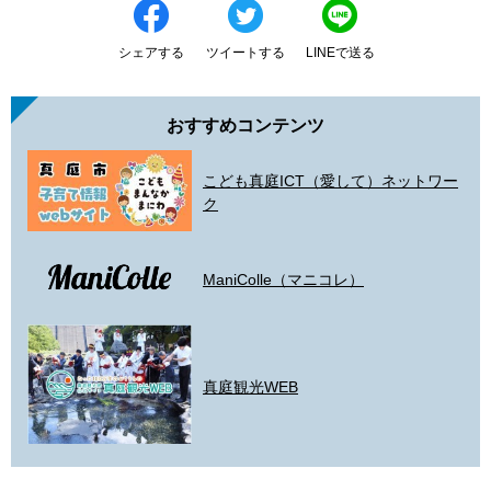
シェアする
ツイートする
LINEで送る
おすすめコンテンツ
こども真庭ICT（愛して）ネットワー
ク
ManiColle（マニコレ）
真庭観光WEB