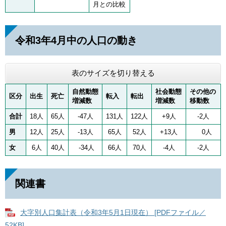
月との比較
令和3年4月中の人口の動き
表のサイズを切り替える
自然動態
社会動態
その他の
区分
出生
死亡
転入
転出
増減数
増減数
移動数
合計
18人
65人
-47人
131人
122人
+9人
-2人
男
12人
25人
-13人
65人
52人
+13人
0人
女
6人
40人
-34人
66人
70人
-4人
-2人
関連書
大字別人口集計表（令和3年5月1日現在） [PDFファイル／
52KB]