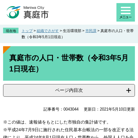
ペ
メ
ー
ニ
ジ
ュ
の
ー
先
を
トップ
>
組織でさがす
>
生活環境部
>
市民課
>
真庭市の人口・世帯
現在地
頭
飛
数（令和3年5月1日現在）
で
ば
す
し
本
。
て
文
真庭市の人口・世帯数（令和3年5月
本
1日現在）
文
へ
ページ内目次
記事番号：0043044
更新日：2021年5月10日更新
※この値は、速報値をもとにした市独自の集計値です。
※平成24年7月9日に施行された住民基本台帳法の一部を改正する法
律により、平成24年8月1日現在人口・世帯数から、外国人人口を合