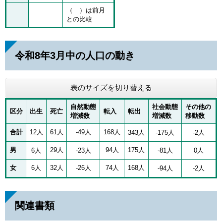
（ ）は前月
との比較
令和8年3月中の人口の動き
表のサイズを切り替える
自然動態
社会動態
その他の
区分
出生
死亡
転入
転出
増減数
増減数
移動数
合計
12人
61人
-49人
168人
343人
-175人
-2人
男
29人
94人
175人
6人
-23人
-81人
0人
女
6人
32人
-26人
74人
168人
-94人
-2人
関連書類