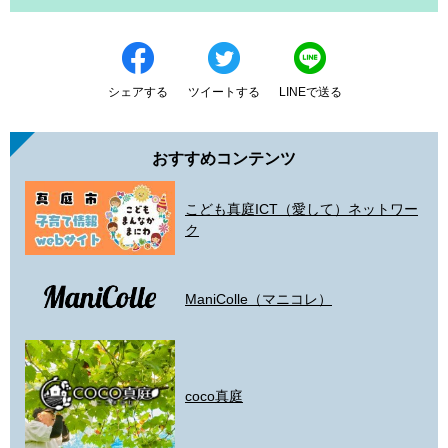
シェアする
ツイートする
LINEで送る
おすすめコンテンツ
こども真庭ICT（愛して）ネットワー
ク
ManiColle（マニコレ）
coco真庭