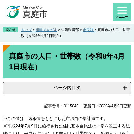
ペ
メ
ー
ニ
ジ
ュ
の
ー
先
を
トップ
>
組織でさがす
>
生活環境部
>
市民課
>
真庭市の人口・世帯
現在地
頭
飛
数（令和8年4月1日現在）
で
ば
す
し
本
。
て
文
真庭市の人口・世帯数（令和8年4月
本
1日現在）
文
へ
ページ内目次
記事番号：0115045
更新日：2026年4月6日更新
※この値は、速報値をもとにした市独自の集計値です。
※平成24年7月9日に施行された住民基本台帳法の一部を改正する法
律により、平成24年8月1日現在人口・世帯数から、外国人人口を合