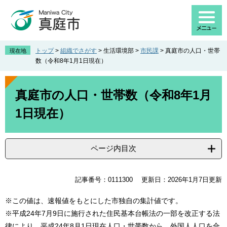
ペ
メ
ー
ニ
ジ
ュ
の
ー
先
を
トップ
>
組織でさがす
>
生活環境部
>
市民課
>
真庭市の人口・世帯
現在地
頭
飛
数（令和8年1月1日現在）
で
ば
す
し
本
。
て
文
真庭市の人口・世帯数（令和8年1月
本
1日現在）
文
へ
ページ内目次
記事番号：0111300
更新日：2026年1月7日更新
※この値は、速報値をもとにした市独自の集計値です。
※平成24年7月9日に施行された住民基本台帳法の一部を改正する法
律により、平成24年8月1日現在人口・世帯数から、外国人人口を合