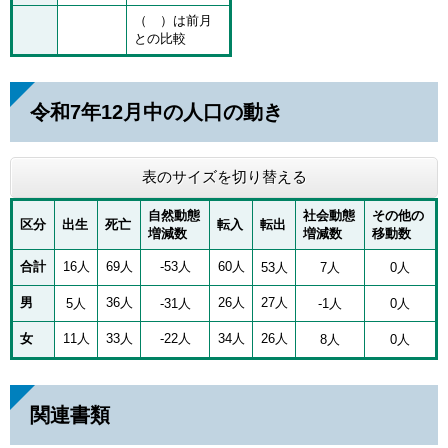
（ ）は前月
との比較
令和7年12月中の人口の動き
表のサイズを切り替える
自然動態
社会動態
その他の
区分
出生
死亡
転入
転出
増減数
増減数
移動数
合計
16人
69人
-53人
60人
53人
7人
0人
男
36人
26人
27人
5人
-31人
-1人
0人
女
11人
33人
-22人
34人
26人
8人
0人
関連書類