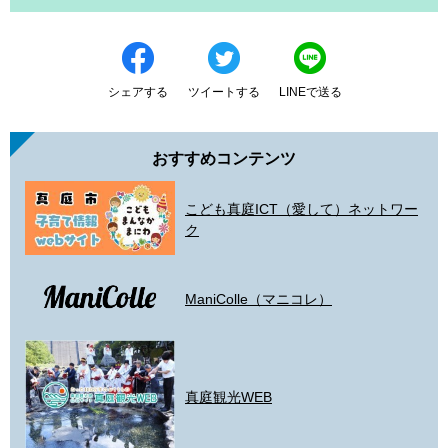
シェアする
ツイートする
LINEで送る
おすすめコンテンツ
こども真庭ICT（愛して）ネットワー
ク
ManiColle（マニコレ）
真庭観光WEB