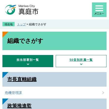
ペ
メ
ー
ニ
ジ
ュ
の
ー
先
を
トップ
>
組織でさがす
現在地
頭
飛
で
ば
本
す
し
文
組織でさがす
。
て
本
文
へ
担当部署別一覧
50音別所属一覧
市長直轄組織
危機管理課
政策推進監