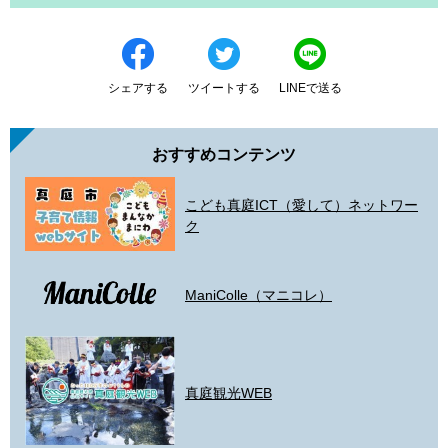
シェアする
ツイートする
LINEで送る
おすすめコンテンツ
こども真庭ICT（愛して）ネットワー
ク
ManiColle（マニコレ）
真庭観光WEB