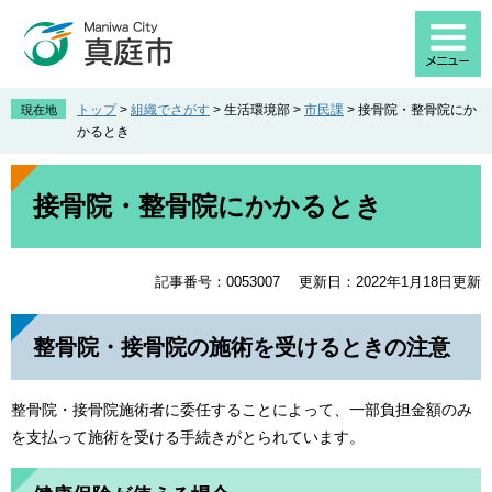
ペ
メ
ー
ニ
ジ
ュ
の
ー
先
を
トップ
>
組織でさがす
>
生活環境部
>
市民課
>
接骨院・整骨院にか
現在地
頭
飛
かるとき
で
ば
す
し
本
。
て
文
接骨院・整骨院にかかるとき
本
文
へ
記事番号：0053007
更新日：2022年1月18日更新
整骨院・接骨院の施術を受けるときの注意
整骨院・接骨院施術者に委任することによって、一部負担金額のみ
を支払って施術を受ける手続きがとられています。