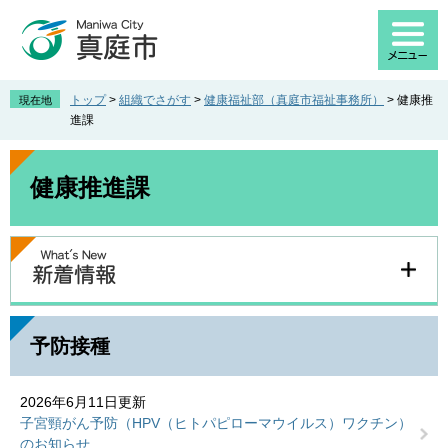
ペ
メ
ー
ニ
ジ
ュ
の
ー
先
を
トップ
>
組織でさがす
>
健康福祉部（真庭市福祉事務所）
>
健康推
現在地
頭
飛
進課
で
ば
す
し
本
。
て
文
健康推進課
本
文
へ
予防接種
2026年6月11日更新
子宮頸がん予防（HPV（ヒトパピローマウイルス）ワクチン）
のお知らせ