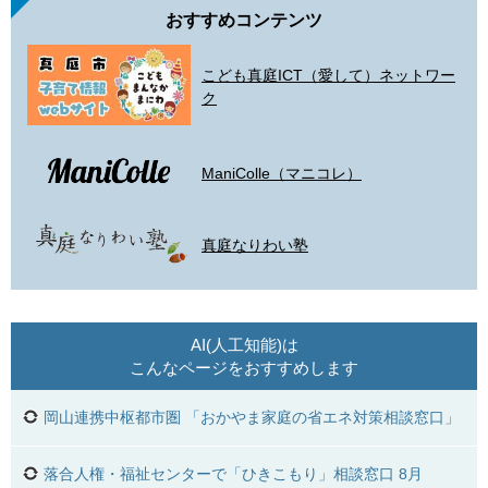
おすすめコンテンツ
こども真庭ICT（愛して）ネットワー
ク
ManiColle（マニコレ）
真庭なりわい塾
AI(人工知能)は
こんなページをおすすめします
岡山連携中枢都市圏 「おかやま家庭の省エネ対策相談窓口」
落合人権・福祉センターで「ひきこもり」相談窓口 8月