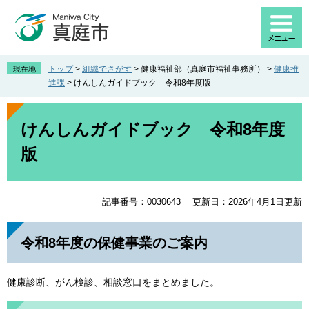
ペ
メ
ー
ニ
ジ
ュ
の
ー
先
を
トップ
>
組織でさがす
>
健康福祉部（真庭市福祉事務所）
>
健康推
現在地
頭
飛
進課
>
けんしんガイドブック 令和8年度版
で
ば
す
し
本
。
て
文
けんしんガイドブック 令和8年度
本
版
文
へ
記事番号：0030643
更新日：2026年4月1日更新
令和8年度の保健事業のご案内
健康診断、がん検診、相談窓口をまとめました。