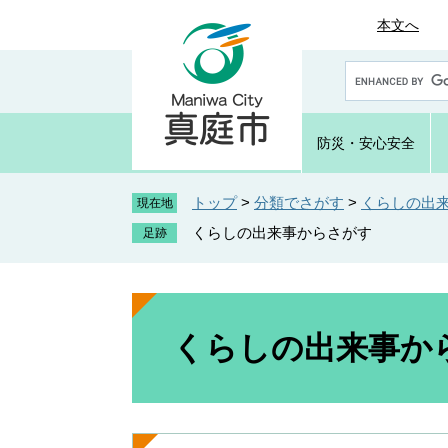
ペ
メ
本文へ
ー
ニ
ジ
ュ
G
の
ー
o
先
を
o
頭
飛
g
防災・
安心安全
で
ば
l
e
す
し
カ
トップ
>
分類でさがす
>
くらしの出
。
て
現在地
ス
本
くらしの出来事からさがす
タ
文
ム
へ
検
索
本
文
くらしの出来事か