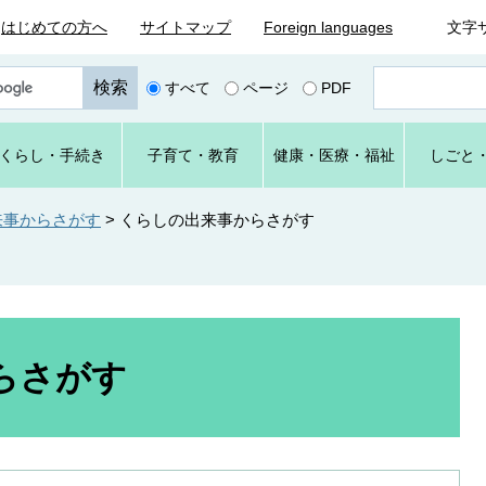
はじめての方へ
サイトマップ
Foreign languages
文字
ペ
すべて
ページ
PDF
ー
ジ
番
くらし
・手続き
子育て
・教育
健康・
医療・
福祉
しごと
号
を
入
来事からさがす
>
くらしの出来事からさがす
力
らさがす