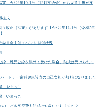
拡充～令和6年10月分（12月支給分）から児童手当が変
種様式
制度改正（拡充）があります【令和6年11月分（令和7年
ら】
進委員会主催イベント 開催状況
園
健診、乳児健診を県外で受けた場合、助成は受けられま
・パートナー歯科健康診査の自己負担が無料になりました
場 やまっこ
場 やまっこ
きのこども医療費も助成の対象になりますか？