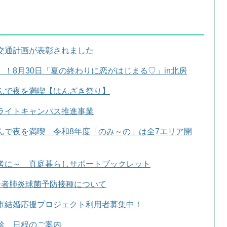
交通計画が表彰されました
！8月30日「夏の終わりに恋がはじまる♡」in北房
んで夜を満喫【はんざき祭り】
ライトキャンパス推進事業
んで夜を満喫 令和8年度「のみ～の」は全7エリア開
考に～ 真庭暮らしサポートブックレット
齢者肺炎球菌予防接種について
市結婚応援プロジェクト利用者募集中！
診 日程のご案内