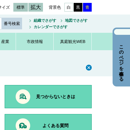
拡大
サイズ
標準
背景色
白
黒
青
組織でさがす
地図でさがす
カレンダーでさがす
・産業
市政情報
真庭観光WEB
このページを保存する
見つからないときは
よくある質問