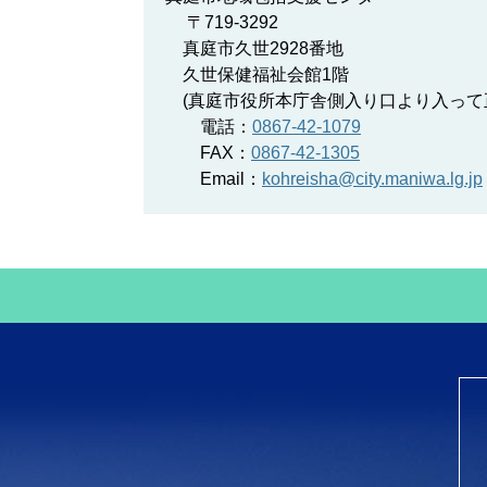
〒719-3292
真庭市久世2928番地
久世保健福祉会館1階
(真庭市役所本庁舎側入り口より入って
電話：
0867-42-1079
FAX：
0867-42-1305
Email：
kohreisha@city.maniwa.lg.jp