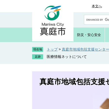
ペ
メ
本文へ
ー
ニ
ジ
ュ
G
の
ー
o
先
を
o
頭
飛
g
防災・
安心安全
で
ば
l
e
す
し
カ
トップ
>
真庭市地域包括支援センタ
。
て
現在地
ス
本
医療情報ネットについて
タ
文
ム
へ
検
索
真庭市地域包括支援