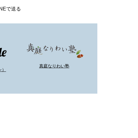
INEで送る
真庭なりわい塾
レ）