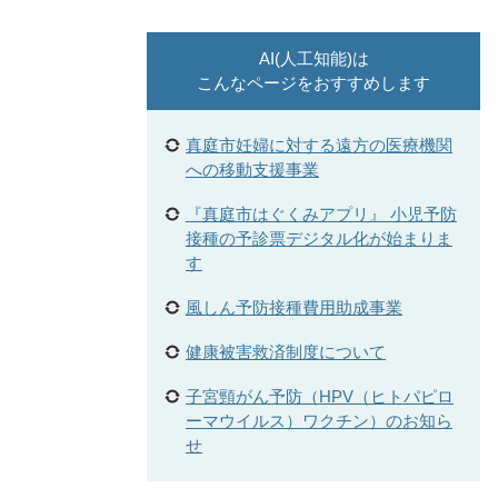
AI(人工知能)は
こんなページをおすすめします
真庭市妊婦に対する遠方の医療機関
への移動支援事業
『真庭市はぐくみアプリ』 小児予防
接種の予診票デジタル化が始まりま
す
風しん予防接種費用助成事業
健康被害救済制度について
子宮頸がん予防（HPV（ヒトパピロ
ーマウイルス）ワクチン）のお知ら
せ