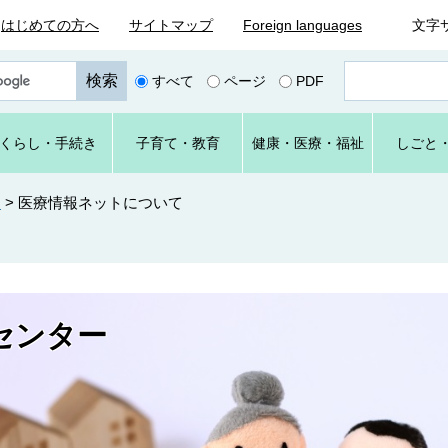
はじめての方へ
サイトマップ
Foreign languages
文字
ペ
すべて
ページ
PDF
ー
ジ
番
くらし
・手続き
子育て
・教育
健康・
医療・
福祉
しごと
号
を
入
ー
>
医療情報ネットについて
力
センター