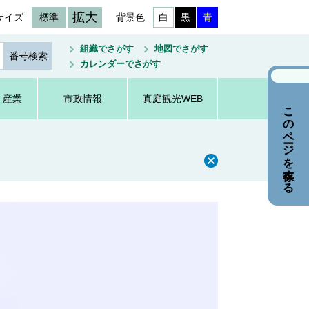
拡大
サイズ
標準
背景色
白
黒
青
組織でさがす
地図でさがす
カレンダーでさがす
・産業
市政情報
真庭観光WEB
このページを保存する