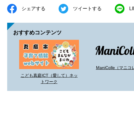
シェアする
ツイートする
L
おすすめコンテンツ
ManiColle（マニコ
こども真庭ICT（愛して）ネッ
トワーク