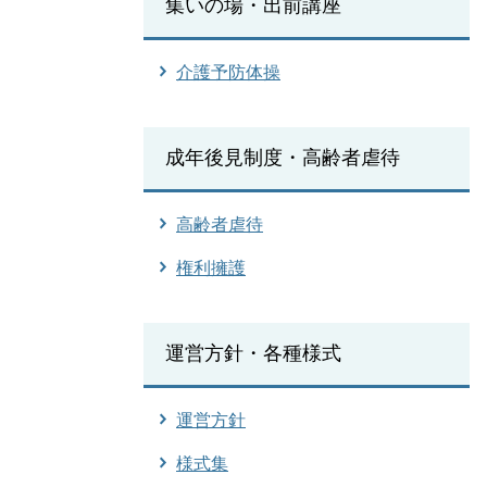
集いの場・出前講座
介護予防体操
成年後見制度・高齢者虐待
高齢者虐待
権利擁護
運営方針・各種様式
運営方針
様式集