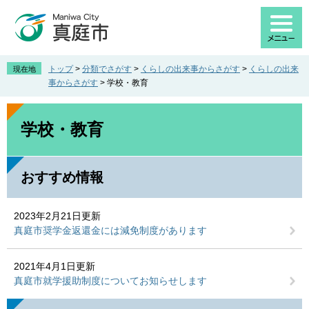
ペ
メ
ー
ニ
ジ
ュ
の
ー
先
を
トップ
>
分類でさがす
>
くらしの出来事からさがす
>
くらしの出来
現在地
頭
飛
事からさがす
>
学校・教育
で
ば
す
し
本
。
て
文
学校・教育
本
文
へ
おすすめ情報
2023年2月21日更新
真庭市奨学金返還金には減免制度があります
2021年4月1日更新
真庭市就学援助制度についてお知らせします