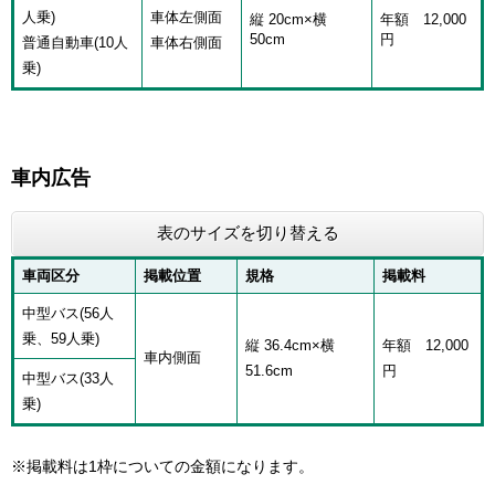
人乗)
車体左側面
縦 20cm×横
年額 12,000
50cm
円
普通自動車(10人
車体右側面
乗)
車内広告
表のサイズを切り替える
車両区分
掲載位置
規格
掲載料
中型バス(56人
乗、59人乗)
縦 36.4cm×横
年額 12,000
車内側面
51.6cm
円
中型バス(33人
乗)
※掲載料は1枠についての金額になります。