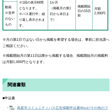
※1回の表示時間
1か月
掲載開始
動画
となります。
（掲載月の第1
月額
日の15日
※音声
2,000円
※バス運行中、繰
日から末日ま
前
のない
り返し表示されま
で）
もの
す。
※月の第1日ではない日から掲載を希望する場合は、事前に担当課へ
ご相談ください。
※掲載開始月の第11日以降から掲載する場合、掲載開始月の掲載料
は月額1,000円となります。
関連書類
■申込書
・
真庭市コミュニティバス広告掲載申込書Word [その他のフ