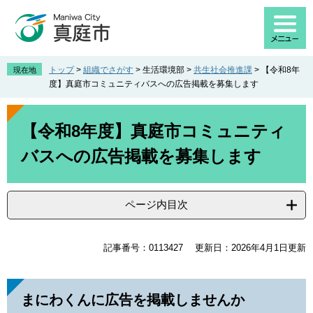
ペ
メ
ー
ニ
ジ
ュ
の
ー
先
を
トップ
>
組織でさがす
>
生活環境部
>
共生社会推進課
>
【令和8年
現在地
頭
飛
度】真庭市コミュニティバスへの広告掲載を募集します
で
ば
す
し
本
。
て
文
【令和8年度】真庭市コミュニティ
本
バスへの広告掲載を募集します
文
へ
ページ内目次
記事番号：0113427
更新日：2026年4月1日更新
まにわくんに広告を掲載しませんか