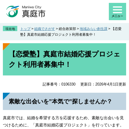
ペ
メ
ー
ニ
ジ
ュ
の
ー
先
を
トップ
>
組織でさがす
>
総合政策部
>
地域みらい創生課
>
【恋愛
現在地
頭
飛
塾】真庭市結婚応援プロジェクト利用者募集中！
で
ば
す
し
本
。
て
文
【恋愛塾】真庭市結婚応援プロジェ
本
クト利用者募集中！
文
へ
記事番号：0106330
更新日：2026年4月1日更新
素敵な出会いを”本気で”探しませんか？
真庭市では、結婚を希望する方を応援するため、素敵な出会いを見
つけるために、「真庭市結婚応援プロジェクト」を行っています。