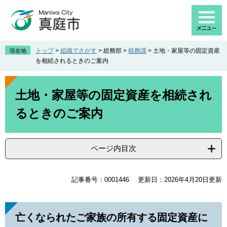
ペ
メ
ー
ニ
ジ
ュ
の
ー
先
を
トップ
>
組織でさがす
>
総務部
>
税務課
>
土地・家屋等の固定資産
現在地
頭
飛
を相続されるときのご案内
で
ば
す
し
本
。
て
文
土地・家屋等の固定資産を相続され
本
るときのご案内
文
へ
ページ内目次
記事番号：0001446
更新日：2026年4月20日更新
亡くなられたご家族の所有する固定資産に