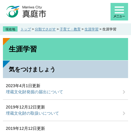
ペ
メ
ー
ニ
ジ
ュ
の
ー
先
を
トップ
>
分類でさがす
>
子育て・教育
>
生涯学習
>
生涯学習
現在地
頭
飛
で
ば
本
す
し
文
生涯学習
。
て
本
文
気をつけましょう
へ
2023年4月1日更新
埋蔵文化財発掘の届出について
2019年12月12日更新
埋蔵文化財の取扱いについて
2019年12月12日更新