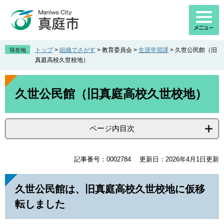
ペ
メ
ー
ニ
ジ
ュ
の
ー
先
を
トップ
>
組織でさがす
>
教育委員会
>
生涯学習課
>
久世公民館（旧
現在地
頭
飛
真庭高校久世校地）
で
ば
す
し
本
。
て
文
久世公民館（旧真庭高校久世校地）
本
文
へ
ページ内目次
記事番号：0002784
更新日：2026年4月1日更新
久世公民館は、旧真庭高校久世校地に仮移
転しました