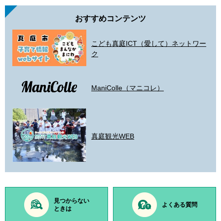
おすすめコンテンツ
こども真庭ICT（愛して）ネットワー
ク
ManiColle（マニコレ）
真庭観光WEB
見つからない
よくある質問
ときは