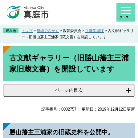
ペ
メ
ー
ニ
ジ
ュ
の
ー
先
を
トップ
>
組織でさがす
>
教育委員会
>
生涯学習課
>
古文献ギャラリ
現在地
頭
飛
ー（旧勝山藩主三浦家旧蔵文書）を開設しています
で
ば
す
し
本
。
て
文
古文献ギャラリー（旧勝山藩主三浦
本
家旧蔵文書）を開設しています
文
へ
ページ内目次
記事番号：0002757
更新日：2019年12月12日更新
勝山藩主三浦家の旧蔵史料を公開中。