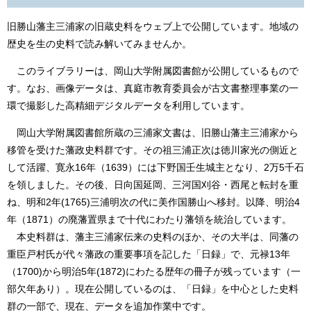
旧勝山藩主三浦家の旧蔵史料をウェブ上で公開しています。地域の
歴史を生の史料で読み解いてみませんか。
このライブラリーは、岡山大学附属図書館が公開しているもので
す。なお、画像データは、真庭市教育委員会が古文書整理事業の一
環で撮影した高精細デジタルデータを利用しています。
岡山大学附属図書館所蔵の三浦家文書は、旧勝山藩主三浦家から
移管を受けた藩政史料群です。その祖三浦正次は徳川家光の側近と
して活躍、寛永16年（1639）には下野国壬生城主となり、2万5千石
を領しました。その後、日向国延岡、三河国刈谷・西尾と転封を重
ね、明和2年(1765)三浦明次の代に美作国勝山へ移封。以降、明治4
年（1871）の廃藩置県まで十代にわたり藩領を統治しています。
本史料群は、藩主三浦家伝来の史料のほか、その大半は、同藩の
重臣戸村氏が代々藩政の重要事項を記した「日録」で、元禄13年
（1700)から明治5年(1872)にわたる歴年の冊子が残っています（一
部欠年あり）。現在公開しているのは、「日録」を中心とした史料
群の一部で、現在、データを追加作業中です。