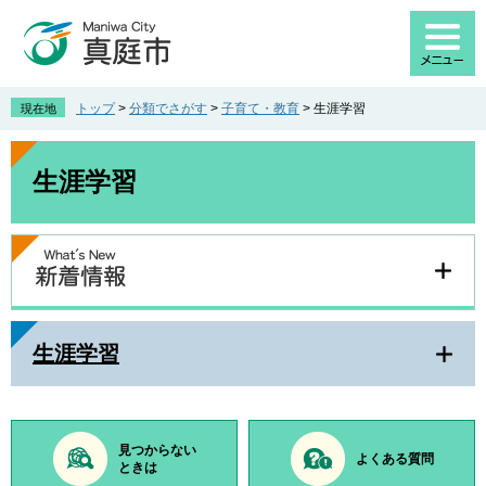
ペ
メ
ー
ニ
ジ
ュ
の
ー
先
を
トップ
>
分類でさがす
>
子育て・教育
>
生涯学習
現在地
頭
飛
で
ば
本
す
し
文
生涯学習
。
て
本
文
へ
生涯学習
見つからない
よくある質問
ときは