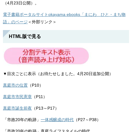
（4月23日公開）。
電子書籍ポータルサイトokayama ebooks「まにわ ひと・まち物
語」のページ
＜外部リンク＞
HTML版で見る
▼目次ごとに表示（お待たせしました。4月20日追加公開）
真庭市の位置
（P10）
真庭市市民憲章
（P11）
真庭市誕生前夜
（P13～P17）
「市政20年の軌跡」
一体感醸成の時代
（P27～P38）
「市政20年の軌跡」真庭ライフスタイルの時代