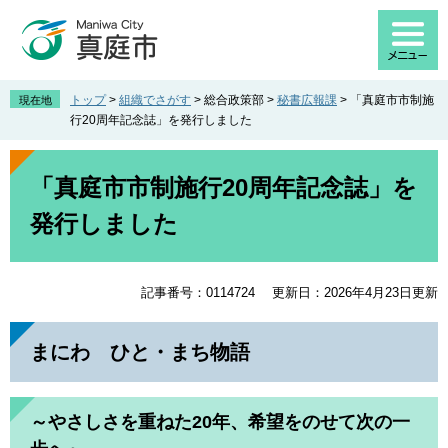
ペ
メ
ー
ニ
ジ
ュ
の
ー
先
を
トップ
>
組織でさがす
>
総合政策部
>
秘書広報課
>
「真庭市市制施
現在地
頭
飛
行20周年記念誌」を発行しました
で
ば
す
し
本
。
て
文
「真庭市市制施行20周年記念誌」を
本
発行しました
文
へ
記事番号：0114724
更新日：2026年4月23日更新
まにわ ひと・まち物語
～やさしさを重ねた20年、希望をのせて次の一