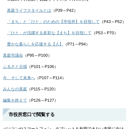
真庭ライフスタイルとは
（P39～P42）
「まち」と「ひと」のための【市役所】を目指して
（P43～P52）
「ひと」が活躍する多彩な【まち】を目指して
（P53～P70）
豊かな暮らしを応援する【人】
（P71～P94）
真庭市議会
（P95～P100）
ふるさと点描
（P101～P106）
今、そして未来へ
（P107～P114）
みんなの真庭
（P115～P120）
編集を終えて
（P126～P127）
市役所窓口で閲覧する
パソコンやスマートフォン、タブレットを利用できない市民に向け