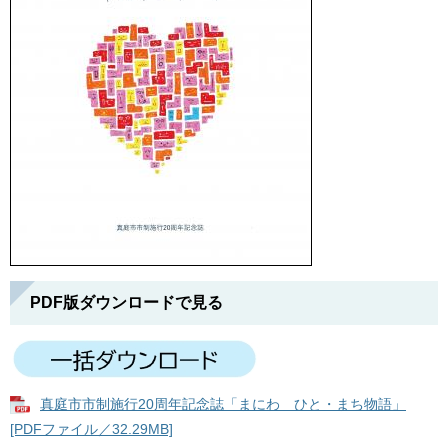
PDF版ダウンロードで見る
真庭市市制施行20周年記念誌「まにわ ひと・まち物語」
[PDFファイル／32.29MB]