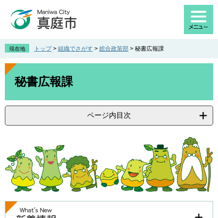
ペ
メ
ー
ニ
ジ
ュ
の
ー
先
を
トップ
>
組織でさがす
>
総合政策部
>
秘書広報課
現在地
頭
飛
で
ば
本
す
し
文
秘書広報課
。
て
本
文
ページ内目次
へ