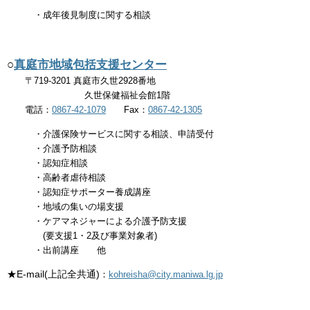
・成年後見制度に関する相談
○​
真庭市地域包括支援センター
〒719-3201 真庭市久世2928番地
久世保健福祉会館1階
電話：
0867-42-1079
Fax：
0867-42-1305
・介護保険サービスに関する相談、申請受付
・介護予防相談
・認知症相談
・高齢者虐待相談
・認知症サポーター養成講座
・地域の集いの場支援
・ケアマネジャーによる介護予防支援
(要支援1・2及び事業対象者)
・出前講座 他
★E-mail
(上記全共通)​
：
kohreisha@city.maniwa.lg.jp