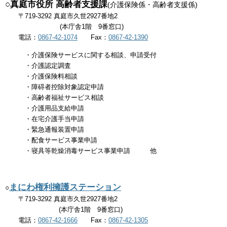
○​真庭市役所 高齢者支援課
(介護保険係・高齢者支援係)
〒719-3292 真庭市久世2927番地2
(本庁舎1階 9番窓口)
電話：
0867-42-1074
Fax：
0867-42-1390
・介護保険サービスに関する相談、申請受付
・介護認定調査
・介護保険料相談
・障碍者控除対象認定申請
・高齢者福祉サービス相談
・介護用品支給申請
・在宅介護手当申請
・緊急通報装置申請
・配食サービス事業申請
・寝具等乾燥消毒サービス事業申請 他
まにわ権利擁護ステーション
​○
〒719-3292 真庭市久世2927番地2
(本庁舎1階 9番窓口)
電話：
0867-42-1666
Fax：
0867-42-1305