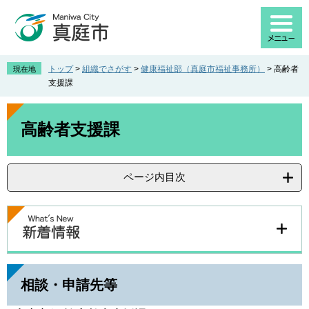
ペ
メ
ー
ニ
ジ
ュ
の
ー
先
を
トップ
>
組織でさがす
>
健康福祉部（真庭市福祉事務所）
>
高齢者
現在地
頭
飛
支援課
で
ば
す
し
本
。
て
文
高齢者支援課
本
文
へ
ページ内目次
相談・申請先等