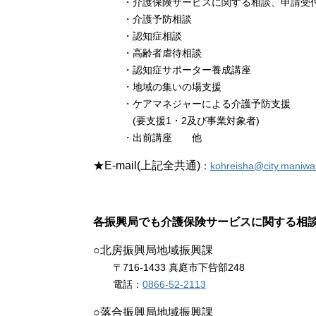
・介護保険サービスに関する相談、申請受
・介護予防相談
・認知症相談
・高齢者虐待相談
・認知症サポーター養成講座
・地域の集いの場支援
・ケアマネジャーによる介護予防支援
(要支援1・2及び事業対象者)
・出前講座 他
★E-mail
(上記全共通)​
：
kohreisha@city.maniwa.
各振興局でも介護保険サービスに関する相
○北房振興局地域振興課
〒716-1433 真庭市下呰部248
電話：
0866-52-2113
○落合振興局地域振興課