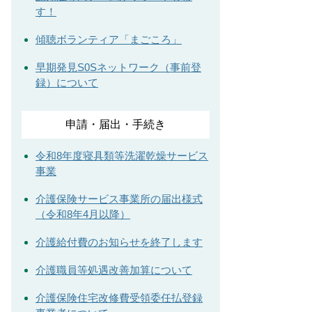
す！
傾聴ボランティア「まごころ」
早期発見S0Sネットワーク（事前登
録）について
申請・届出・手続き
令和8年度寝具類等洗濯乾燥サービス
事業
介護保険サービス事業所の届出様式
（令和8年4月以降）
介護給付費のお知らせを終了します
介護職員等処遇改善加算について
介護保険住宅改修費受領委任払登録