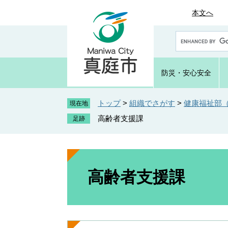
ペ
メ
本文へ
ー
ニ
ジ
ュ
G
の
ー
o
先
を
o
頭
飛
g
防災・
安心安全
で
ば
l
e
す
し
カ
トップ
>
組織でさがす
>
健康福祉部
。
て
現在地
ス
本
高齢者支援課
タ
文
ム
へ
検
索
本
文
高齢者支援課