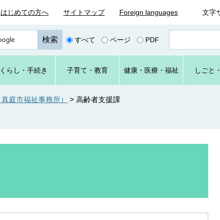
はじめての方へ
サイトマップ
Foreign languages
文字
ペ
すべて
ページ
PDF
ー
ジ
番
くらし
・手続き
子育て
・教育
健康・
医療・
福祉
しごと
号
を
入
（真庭市福祉事務所）
>
高齢者支援課
力