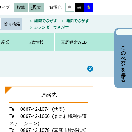
拡大
サイズ
標準
背景色
白
黒
青
組織でさがす
地図でさがす
カレンダーでさがす
・産業
市政情報
真庭観光WEB
このページを保存する
連絡先
Tel：0867-42-1074
代表
Tel：0867-42-1666
まにわ権利擁護
ステーション
Tel：0867-42-1079
真庭市地域包括