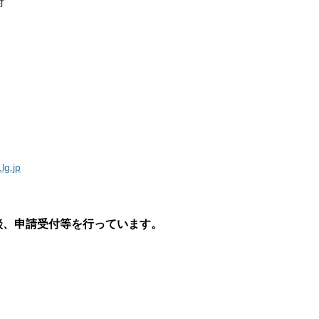
付
lg.jp
談、申請受付等を行っています。