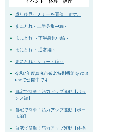
イベント・体験・講座
成年後見セミナーを開催します。
まにとれ～上半身集中編～
まにとれ ～下半身集中編～
まにとれ ～通常編～
まにとれ～ショート編～
令和7年度真庭市敬老特別番組をYout
ubeで公開中です
自宅で簡単！筋力アップ運動【バラ
ンス編】
自宅で簡単！筋力アップ運動【ボー
ル編】
自宅で簡単！筋力アップ運動【体操