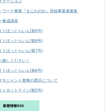
ステーション
トワーク事業『まにわのわ』登録事業者募集
ー養成講座
トほっとらいん(第9号)
トほっとらいん(第8号)
トほっとらいん(第7号)
お越しください！
トほっとらいん(第6号)
マネジメント業務の委託について
トホットライン(第5号)
新着情報RSS