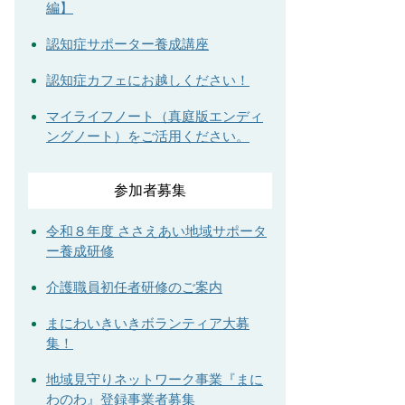
編】
認知症サポーター養成講座
認知症カフェにお越しください！
マイライフノート（真庭版エンディ
ングノート）をご活用ください。
参加者募集
令和８年度 ささえあい地域サポータ
ー養成研修
介護職員初任者研修のご案内
まにわいきいきボランティア大募
集！
地域見守りネットワーク事業『まに
わのわ』登録事業者募集