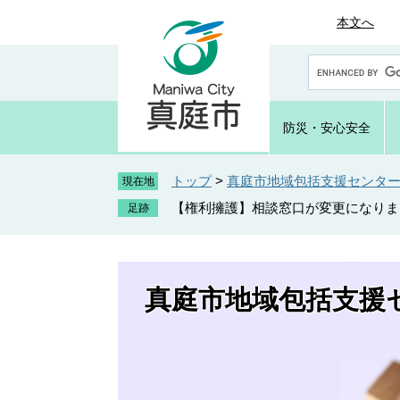
ペ
メ
本文へ
ー
ニ
ジ
ュ
G
の
ー
o
先
を
o
頭
飛
g
防災・
安心安全
で
ば
l
e
す
し
カ
トップ
>
真庭市地域包括支援センタ
。
て
現在地
ス
本
【権利擁護】相談窓口が変更になりま
タ
文
ム
へ
検
索
真庭市地域包括支援