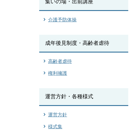
集いの場・出前講座
介護予防体操
成年後見制度・高齢者虐待
高齢者虐待
権利擁護
運営方針・各種様式
運営方針
様式集