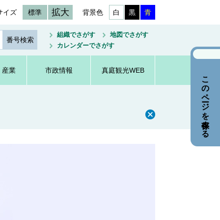
拡大
サイズ
標準
背景色
白
黒
青
組織でさがす
地図でさがす
カレンダーでさがす
・産業
市政情報
真庭観光WEB
このページを保存する