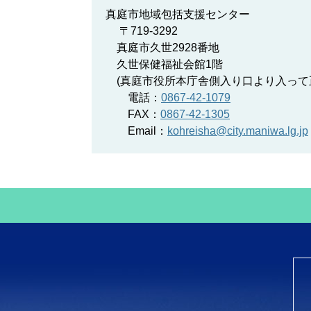
真庭市地域包括支援センター
〒719-3292
真庭市久世2928番地
久世保健福祉会館1階
(真庭市役所本庁舎側入り口より入って
電話：
0867-42-1079
FAX：
0867-42-1305
Email：
kohreisha@city.maniwa.lg.jp