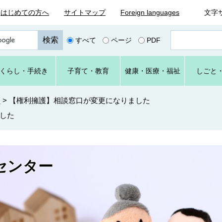
はじめての方へ
サイトマップ
Foreign languages
文字
ペ
すべて
ページ
PDF
ー
ジ
番
くらし
・手続き
子育て
・教育
健康・
医療・
福祉
しごと
号
を
入
ー
>
【権利擁護】相談窓口が変更になりました
力
した
センター