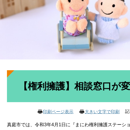
本
文
【権利擁護】相談窓口が
記
印刷ページ表示
大きい文字で印刷
真庭市では、令和3年4月1日に『まにわ権利擁護ステーシ