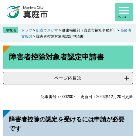
ペ
メ
ー
ニ
ジ
ュ
の
ー
先
を
トップ
>
組織でさがす
>
健康福祉部（真庭市福祉事務所）
>
高齢者
現在地
頭
飛
支援課
>
障害者控除対象者認定申請書
で
ば
す
し
本
。
て
文
障害者控除対象者認定申請書
本
文
へ
ページ内目次
記事番号：0002007
更新日：2024年12月20日更新
障害者控除の認定を受けるには申請が必要
です