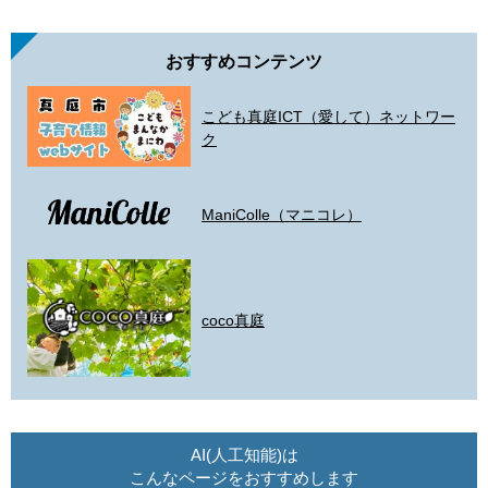
おすすめコンテンツ
こども真庭ICT（愛して）ネットワー
ク
ManiColle（マニコレ）
coco真庭
AI(人工知能)は
こんなページをおすすめします