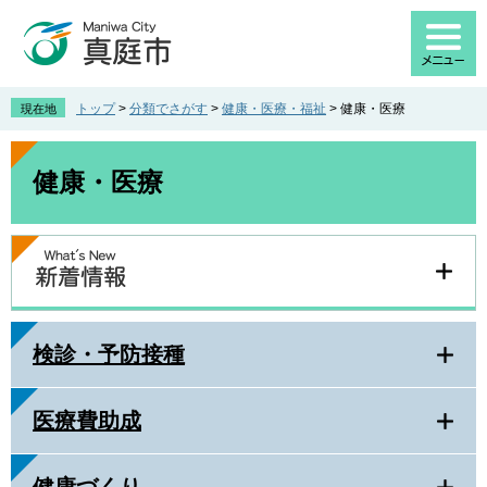
ペ
メ
ー
ニ
ジ
ュ
の
ー
先
を
トップ
>
分類でさがす
>
健康・医療・福祉
>
健康・医療
現在地
頭
飛
で
ば
本
す
し
文
健康・医療
。
て
本
文
へ
検診・予防接種
医療費助成