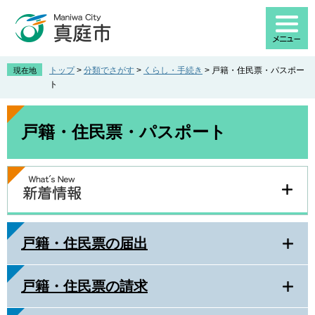
ペ
メ
ー
ニ
ジ
ュ
の
ー
先
を
トップ
>
分類でさがす
>
くらし・手続き
>
戸籍・住民票・パスポー
現在地
頭
飛
ト
で
ば
す
し
本
。
て
文
戸籍・住民票・パスポート
本
文
へ
戸籍・住民票の届出
戸籍・住民票の請求