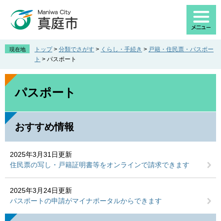
ペ
メ
ー
ニ
ジ
ュ
の
ー
先
を
トップ
>
分類でさがす
>
くらし・手続き
>
戸籍・住民票・パスポー
現在地
頭
飛
ト
>
パスポート
で
ば
す
し
本
。
て
文
パスポート
本
文
へ
おすすめ情報
2025年3月31日更新
住民票の写し・戸籍証明書等をオンラインで請求できます
2025年3月24日更新
パスポートの申請がマイナポータルからできます