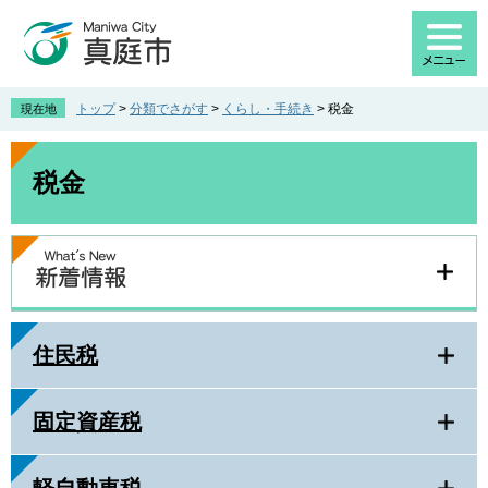
ペ
メ
ー
ニ
ジ
ュ
の
ー
先
を
トップ
>
分類でさがす
>
くらし・手続き
>
税金
現在地
頭
飛
で
ば
本
す
し
文
税金
。
て
本
文
へ
住民税
固定資産税