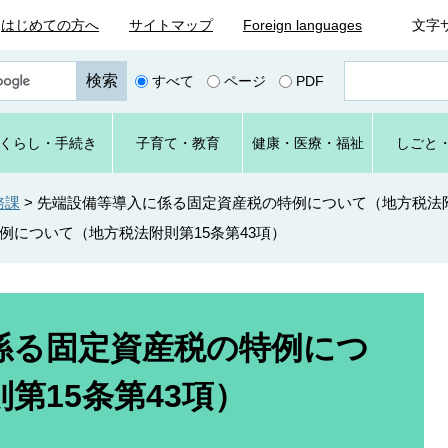
はじめての方へ
サイトマップ
Foreign languages
文字
ペ
すべて
ページ
PDF
ー
ジ
番
くらし
・手続き
子育て
・教育
健康・
医療・
福祉
しごと
号
を
入
務課
>
先端設備等導入に係る固定資産税の特例について（地方税法附
力
例について（地方税法附則第15条第43項）
係る固定資産税の特例につ
第15条第43項）