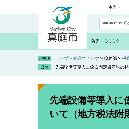
ペ
メ
本文へ
ー
ニ
ジ
ュ
G
の
ー
o
先
を
o
頭
飛
g
防災・
安心安全
で
ば
l
e
す
し
カ
トップ
>
組織でさがす
>
総務部
>
税
。
て
現在地
ス
本
先端設備等導入に係る固定資産税の特
タ
文
ム
へ
検
索
本
文
先端設備等導入に
いて（地方税法附則