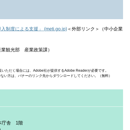
よる支援」 (meti.go.jp)
＜外部リンク＞
（中小企業
業観光部 産業政策課）
いただく場合には、Adobe社が提供するAdobe Readerが必要です。
をお持ちでない方は、バナーのリンク先からダウンロードしてください。（無料）
 本庁舎 1階
0