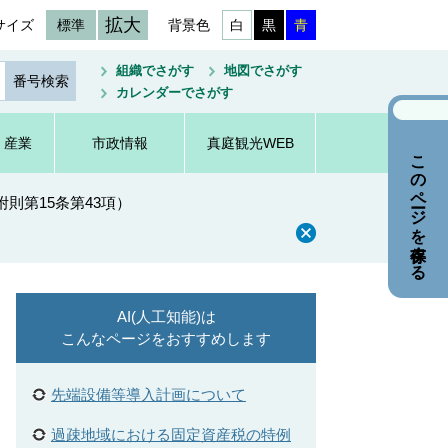
拡大
サイズ
標準
背景色
白
黒
青
組織でさがす
地図でさがす
カレンダーでさがす
・産業
市政情報
真庭観光WEB
このページを保存する
則第15条第43項）
AI(人工知能)は
こんなページをおすすめします
先端設備等導入計画について
過疎地域における固定資産税の特例