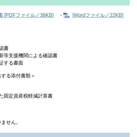
PDFファイル／36KB]
・
[Wordファイル／22KB]
認書
新等支援機関による確認書
証する書面
する添付書類＞
た固定資産税軽減計算書
いません。