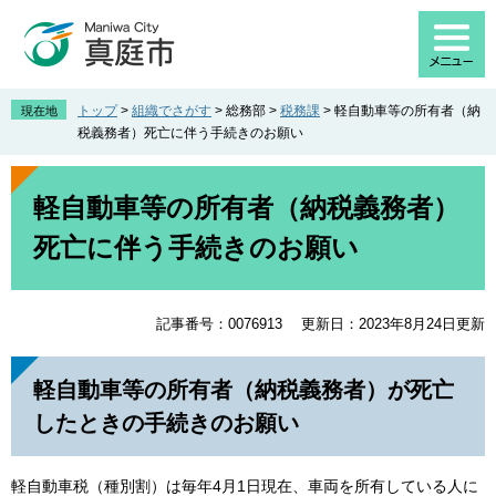
ペ
メ
ー
ニ
ジ
ュ
の
ー
先
を
トップ
>
組織でさがす
>
総務部
>
税務課
>
軽自動車等の所有者（納
現在地
頭
飛
税義務者）死亡に伴う手続きのお願い
で
ば
す
し
本
。
て
文
軽自動車等の所有者（納税義務者）
本
死亡に伴う手続きのお願い
文
へ
記事番号：0076913
更新日：2023年8月24日更新
軽自動車等の所有者（納税義務者）が死亡
したときの手続きのお願い
軽自動車税（種別割）は毎年4月1日現在、車両を所有している人に