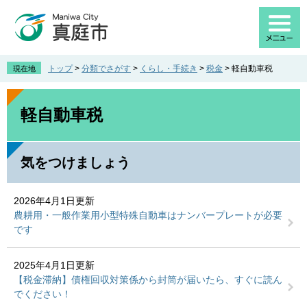
ペ
メ
ー
ニ
ジ
ュ
の
ー
先
を
トップ
>
分類でさがす
>
くらし・手続き
>
税金
>
軽自動車税
現在地
頭
飛
で
ば
本
す
し
文
軽自動車税
。
て
本
文
気をつけましょう
へ
2026年4月1日更新
農耕用・一般作業用小型特殊自動車はナンバープレートが必要
です
2025年4月1日更新
【税金滞納】債権回収対策係から封筒が届いたら、すぐに読ん
でください！