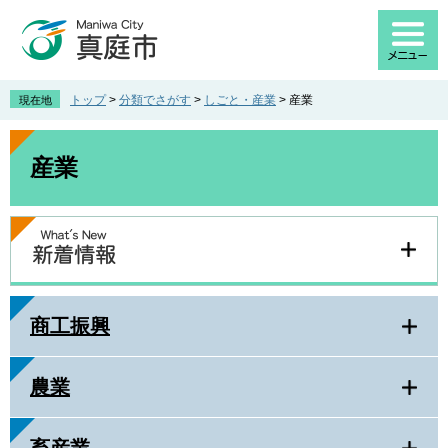
ペ
メ
ー
ニ
ジ
ュ
の
ー
先
を
トップ
>
分類でさがす
>
しごと・産業
>
産業
現在地
頭
飛
で
ば
本
す
し
文
産業
。
て
本
文
へ
商工振興
農業