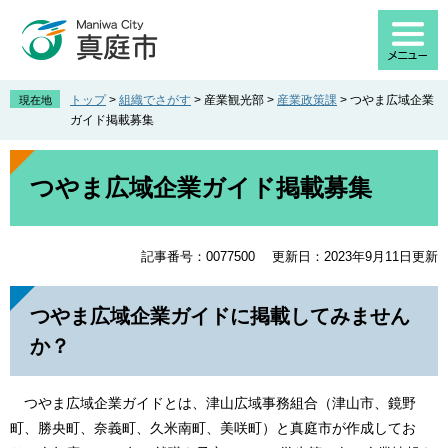
ペ
メ
ー
ニ
ジ
ュ
の
ー
先
を
トップ
>
組織でさがす
>
産業観光部
>
産業政策課
>
つやま広域企業
現在地
頭
飛
ガイド掲載募集
で
ば
す
し
本
。
て
文
つやま広域企業ガイド掲載募集
本
文
へ
記事番号：0077500
更新日：2023年9月11日更新
つやま広域企業ガイドに掲載してみません
か？
つやま広域企業ガイドとは、津山広域事務組合（津山市、鏡野
町、勝央町、奈義町、久米南町、美咲町）と真庭市が作成してお