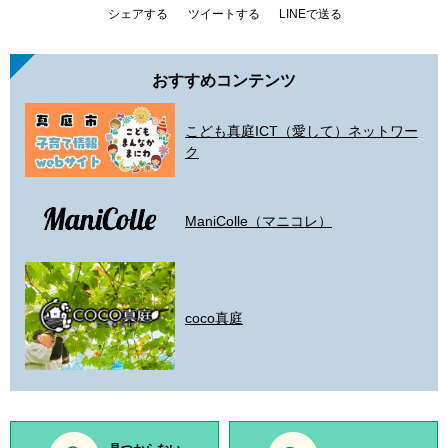
シェアする
ツイートする
LINEで送る
おすすめコンテンツ
こども真庭ICT（愛して）ネットワー
ク
ManiColle（マニコレ）
coco真庭