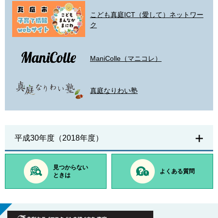
こども真庭ICT（愛して）ネットワー
ク
ManiColle（マニコレ）
真庭なりわい塾
平成30年度（2018年度）
見つからない
よくある質問
ときは