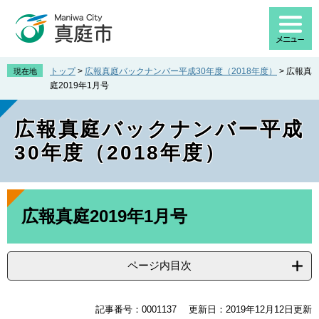
ペ
メ
ー
ニ
ジ
ュ
の
ー
先
を
トップ
>
広報真庭バックナンバー平成30年度（2018年度）
>
広報真
現在地
頭
飛
庭2019年1月号
で
ば
す
し
広報真庭バックナンバー平成
。
て
本
30年度（2018年度）
文
へ
本
文
広報真庭2019年1月号
ページ内目次
記事番号：0001137
更新日：2019年12月12日更新