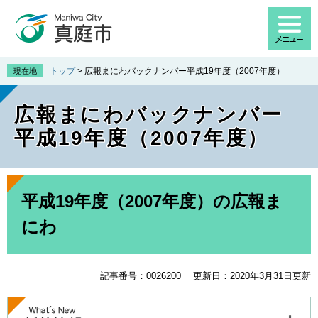
ペ
メ
ー
ニ
ジ
ュ
の
ー
先
を
トップ
>
広報まにわバックナンバー平成19年度（2007年度）
現在地
頭
飛
で
ば
広報まにわバックナンバー
す
し
。
て
平成19年度（2007年度）
本
文
へ
本
文
平成19年度（2007年度）の広報ま
にわ
記事番号：0026200
更新日：2020年3月31日更新