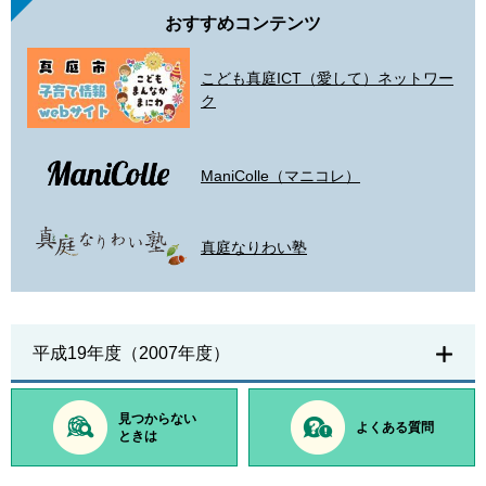
おすすめコンテンツ
こども真庭ICT（愛して）ネットワー
ク
ManiColle（マニコレ）
真庭なりわい塾
平成19年度（2007年度）
見つからない
よくある質問
ときは