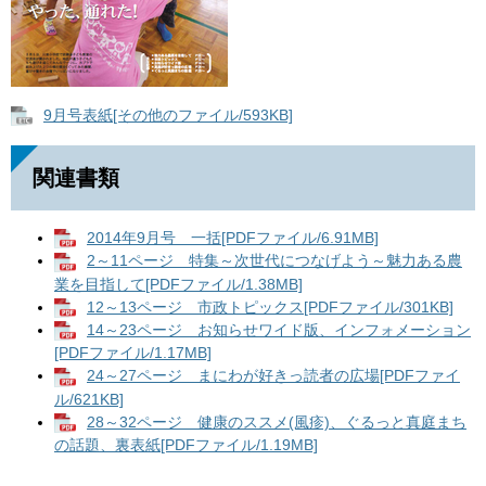
9月号表紙[その他のファイル/593KB]
関連書類
2014年9月号 一括[PDFファイル/6.91MB]
2～11ページ 特集～次世代につなげよう～魅力ある農
業を目指して[PDFファイル/1.38MB]
12～13ページ 市政トピックス[PDFファイル/301KB]
14～23ページ お知らせワイド版、インフォメーション
[PDFファイル/1.17MB]
24～27ページ まにわが好きっ読者の広場[PDFファイ
ル/621KB]
28～32ページ 健康のススメ(風疹)、ぐるっと真庭まち
の話題、裏表紙[PDFファイル/1.19MB]