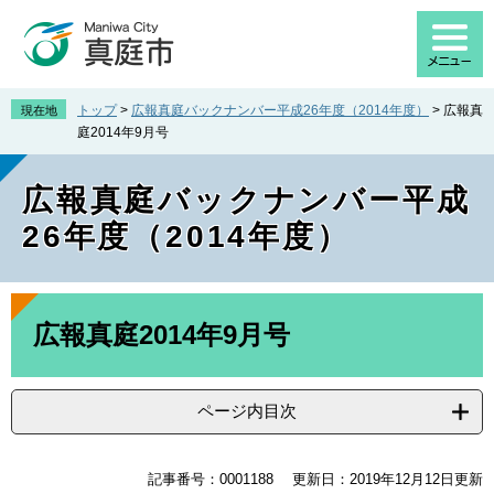
ペ
メ
ー
ニ
ジ
ュ
の
ー
先
を
トップ
>
広報真庭バックナンバー平成26年度（2014年度）
>
広報真
現在地
頭
飛
庭2014年9月号
で
ば
す
し
広報真庭バックナンバー平成
。
て
本
26年度（2014年度）
文
へ
本
文
広報真庭2014年9月号
ページ内目次
記事番号：0001188
更新日：2019年12月12日更新